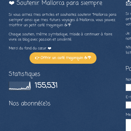
❤️ Soutenir Mallorca para siempre

Si 
Si vous aimez mes articles et souhaitez soutenir "Mallorca para
art
siempre" ainsi que mes futurs voyages à Mallorca, vous pouvez
vot
m’offrir un petit café majorquin ☕🌴
Je 
Chaque soutien, même symbolique, m’aide à continuer à faire
not
vivre ce blog avec passion et sincérité.
N’h
Merci du fond du cœur ❤️
lis
👉 Offrir un café majorquin ☕🌴
P
Statistiques
N
155,531
E-
Nos abonné(e)s
Me