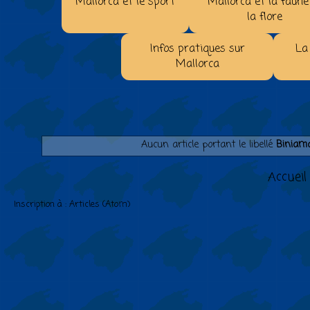
Mallorca et le sport
Mallorca et la faune
la flore
Infos pratiques sur
La
Mallorca
Aucun article portant le libellé
Biniam
Accueil
Inscription à :
Articles (Atom)