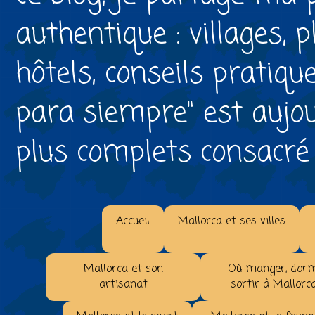
authentique : villages, 
hôtels, conseils pratiqu
para siempre" est aujou
plus complets consacré à 
Accueil
Mallorca et ses villes
Mallorca et son
Où manger, dorm
artisanat
sortir à Mallorc