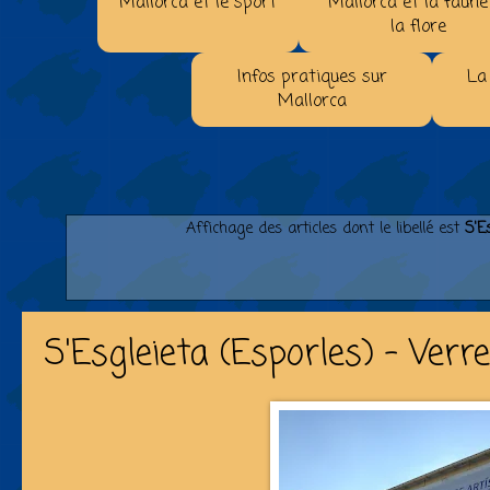
Mallorca et le sport
Mallorca et la faune
la flore
Infos pratiques sur
La
Mallorca
Affichage des articles dont le libellé est
S'E
S'Esgleieta (Esporles) - Verre