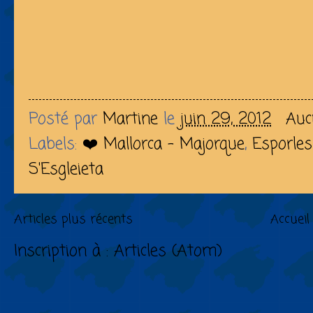
Posté par
Martine
le
juin 29, 2012
Auc
Labels:
❤️ Mallorca - Majorque
,
Esporles
S'Esgleieta
Articles plus récents
Accueil
Inscription à :
Articles (Atom)