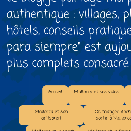
authentique : villages, 
hôtels, conseils pratiqu
para siempre" est aujou
plus complets consacré à 
Accueil
Mallorca et ses villes
Mallorca et son
Où manger, dorm
artisanat
sortir à Mallorc