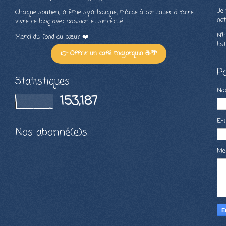
Je 
Chaque soutien, même symbolique, m’aide à continuer à faire
not
vivre ce blog avec passion et sincérité.
N’h
Merci du fond du cœur ❤️
lis
👉 Offrir un café majorquin ☕🌴
P
Statistiques
N
153,187
E-
Nos abonné(e)s
Me