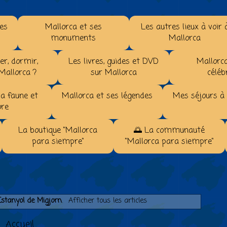
les
Mallorca et ses
Les autres lieux à voir 
monuments
Mallorca
r, dormir,
Les livres, guides et DVD
Mallorca
 Mallorca ?
sur Mallorca
céléb
la faune et
Mallorca et ses légendes
Mes séjours à
ore
La boutique "Mallorca
🌅 La communauté
para siempre"
"Mallorca para siempre"
Estanyol de Migjorn
.
Afficher tous les articles
Accueil