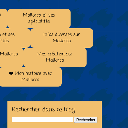
à
Mallorca et ses
spécialités
 et ses
Infos diverses sur
rités
Mallorca
 Mallorca
Mes création sur
Mallorca
❤️ Mon histoire avec
Mallorca
Rechercher dans ce blog