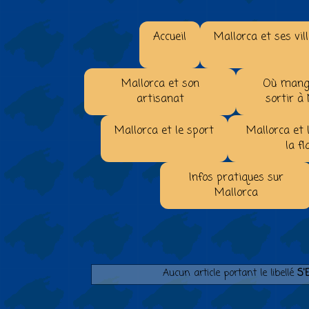
Accueil
Mallorca et ses vil
Mallorca et son
Où mange
artisanat
sortir à
Mallorca et le sport
Mallorca et 
la fl
Infos pratiques sur
Mallorca
Aucun article portant le libellé
S'