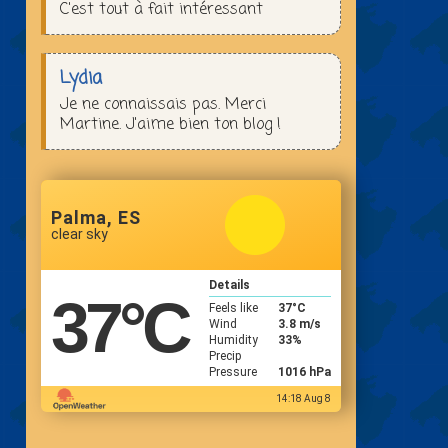
C'est tout à fait intéressant
Lydia
Je ne connaissais pas. Merci
Martine. J'aime bien ton blog !
Palma, ES
clear sky
Details
37
°C
Feels like
37
°C
Wind
3.8 m/s
Humidity
33%
Precip
Pressure
1016 hPa
14:18 Aug 8