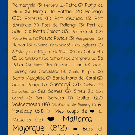
Palmanyola
(3)
Petra
(7)
Platja de
Peguera
(2)
Platja de Palma
(21)
Pollença
Muro
(5)
(20)
Porreres
(11)
Port d'Alcúdia
(3)
Port
d'Andratx
(4)
Port de Pollença
(3)
Port de
Porto Colom
(13)
Sóller
(10)
Porto Cristo
(12)
Puerto Portals
(3)
Porto Petro
(2)
Puigpunyent
(2)
Randa
(3)
S'Arenal
(1)
S'Arracó
(1)
S'Esgleieta
(2)
Sa Cabaneta
S'Estanyol de Migjorn
(1)
S'Illot
(2)
(3)
Sa
Sa Calobra
(1)
Sa Coma
(1)
Sa Dragonera
(2)
Pobla
(3)
Sant Joan
(3)
Sant
Sant Elm
(1)
Llorenç des Cardassar
(8)
Santa Eugènia
(2)
Santa Margalida
(7)
Santa Maria del Camí
(9)
Santanyí
(19)
Santa Ponça
(7)
Selva
(4)
Ses Salines
(9)
Sineu
(11)
Sencelles
(2)
Son
Sóller
(27)
Son Servera
(7)
Carrió
(2)
Valldemossa
(19)
♿️
Vilafranca de Bonany
(1)
Handicap
(54)
✨ Mes coups de ❤️ à
❤️ Mallorca -
Mallorca
(15)
Majorque
(812)
➡️ Bars et