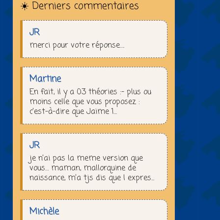
☀️ Derniers commentaires
JR
merci pour votre réponse….
Martine
En fait, il y a 03 théories :– plus ou
moins celle que vous proposez :
c’est-à-dire que Jaime 1...
JR
je n’ai pas la meme version que
vous… maman, mallorquine de
naissance, m’a tjs dis que l expres...
Michèle