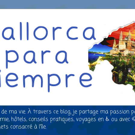
 de ma vie. À travers ce blog, je partage ma passion p
nomie, hôtels, conseils pratiques, voyages en ♿ ou avec 
ts consacré à l’île.