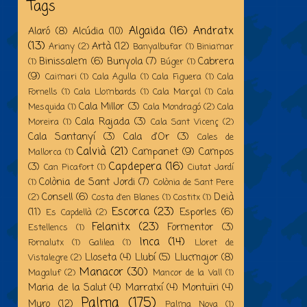
Tags
Algaida
(16)
Andratx
Alaró
(8)
Alcúdia
(10)
(13)
Artà
(12)
Ariany
(2)
Banyalbufar
(1)
Biniamar
Binissalem
(6)
Bunyola
(7)
Cabrera
(1)
Búger
(1)
(9)
Caimari
(1)
Cala Agulla
(1)
Cala Figuera
(1)
Cala
Fornells
(1)
Cala Llombards
(1)
Cala Marçal
(1)
Cala
Cala Millor
(3)
Mesquida
(1)
Cala Mondragó
(2)
Cala
Cala Rajada
(3)
Moreira
(1)
Cala Sant Vicenç
(2)
Cala Santanyí
(3)
Cala d'Or
(3)
Cales de
Calvià
(21)
Campanet
(9)
Campos
Mallorca
(1)
Capdepera
(16)
(3)
Can Picafort
(1)
Ciutat Jardí
Colònia de Sant Jordi
(7)
(1)
Colònia de Sant Pere
Consell
(6)
Deià
(2)
Costa d'en Blanes
(1)
Costitx
(1)
Escorca
(23)
(11)
Esporles
(6)
Es Capdellà
(2)
Felanitx
(23)
Formentor
(3)
Estellencs
(1)
Inca
(14)
Fornalutx
(1)
Galilea
(1)
Lloret de
Lloseta
(4)
Llubí
(5)
Llucmajor
(8)
Vistalegre
(2)
Manacor
(30)
Magaluf
(2)
Mancor de la Vall
(1)
Maria de la Salut
(4)
Marratxí
(4)
Montuïri
(4)
Palma
(175)
Muro
(12)
Palma Nova
(1)