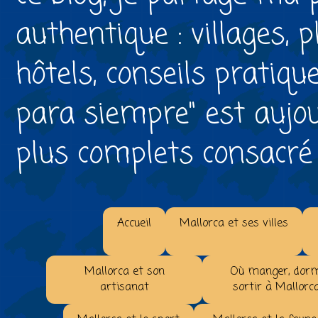
authentique : villages, 
hôtels, conseils pratiqu
para siempre" est aujou
plus complets consacré à 
Accueil
Mallorca et ses villes
Mallorca et son
Où manger, dorm
artisanat
sortir à Mallorc