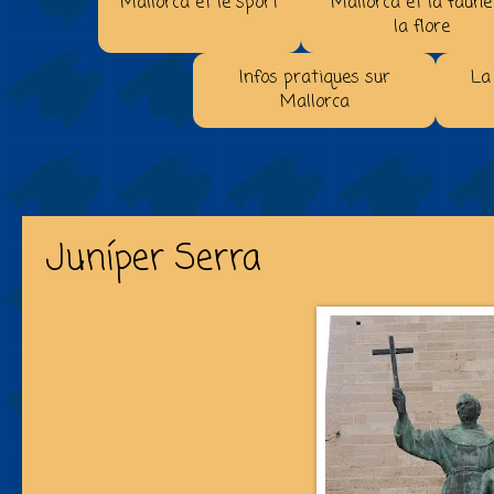
Mallorca et le sport
Mallorca et la faune
la flore
Infos pratiques sur
La
Mallorca
Juníper Serra