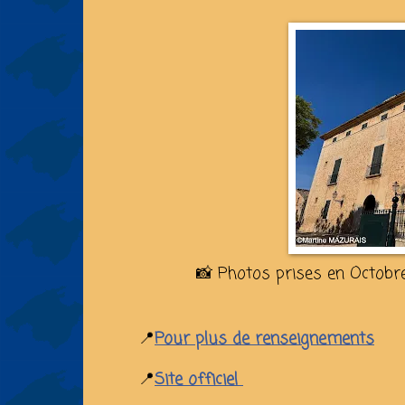
📸 Photos prises en Octobr
📍
Pour plus de renseignements
📍
Site officiel