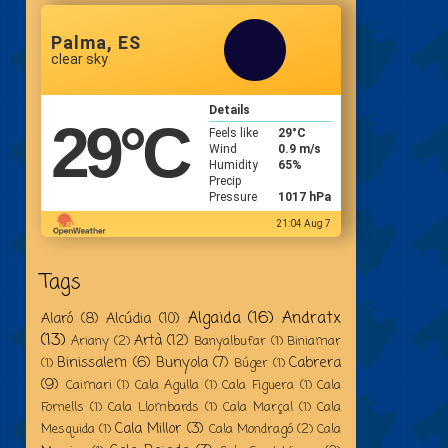
Palma, ES
clear sky
Details
29
°C
Feels like
29
°C
Wind
0.9 m/s
Humidity
65%
Precip
Pressure
1017 hPa
21:04 Aug 7
Tags
Algaida
(16)
Andratx
Alaró
(8)
Alcúdia
(10)
(13)
Artà
(12)
Ariany
(2)
Banyalbufar
(1)
Biniamar
Binissalem
(6)
Bunyola
(7)
Cabrera
(1)
Búger
(1)
(9)
Caimari
(1)
Cala Agulla
(1)
Cala Figuera
(1)
Cala
Fornells
(1)
Cala Llombards
(1)
Cala Marçal
(1)
Cala
Cala Millor
(3)
Mesquida
(1)
Cala Mondragó
(2)
Cala