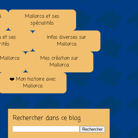
à
Mallorca et ses
spécialités
 et ses
Infos diverses sur
rités
Mallorca
 Mallorca
Mes création sur
Mallorca
❤️ Mon histoire avec
Mallorca
Rechercher dans ce blog