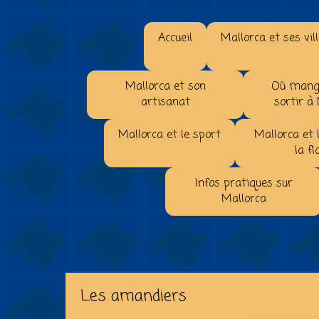
Accueil
Mallorca et ses vil
Mallorca et son
Où mange
artisanat
sortir à
Mallorca et le sport
Mallorca et 
la fl
Infos pratiques sur
Mallorca
Les amandiers