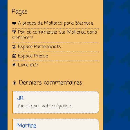
Pages
❤️ A propos de Mallorca para Siempre
🌴 Par où commencer sur Mallorca para
siempre ?
🤝 Espace Partenariats
📰 Espace Presse
🌟 Livre d’Or
☀️ Derniers commentaires
JR
merci pour votre réponse….
Martine