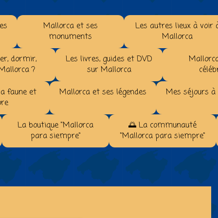
les
Mallorca et ses
Les autres lieux à voir 
monuments
Mallorca
r, dormir,
Les livres, guides et DVD
Mallorca
 Mallorca ?
sur Mallorca
céléb
la faune et
Mallorca et ses légendes
Mes séjours à
ore
La boutique "Mallorca
🌅 La communauté
para siempre"
"Mallorca para siempre"