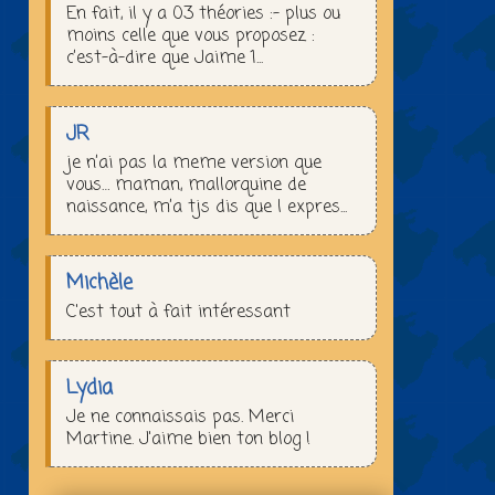
En fait, il y a 03 théories :– plus ou
moins celle que vous proposez :
c’est-à-dire que Jaime 1...
JR
je n’ai pas la meme version que
vous… maman, mallorquine de
naissance, m’a tjs dis que l expres...
Michèle
C'est tout à fait intéressant
Lydia
Je ne connaissais pas. Merci
Martine. J'aime bien ton blog !