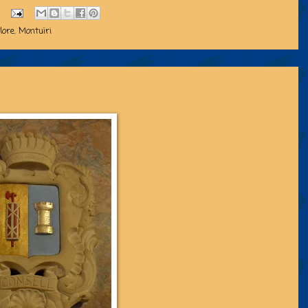
lore
,
Montuïri