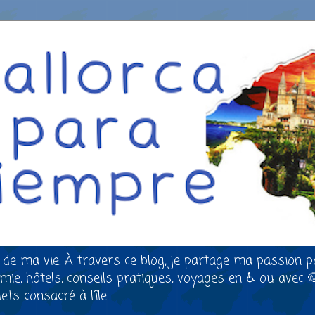
 de ma vie. À travers ce blog, je partage ma passion p
nomie, hôtels, conseils pratiques, voyages en ♿ ou avec 
ts consacré à l’île.