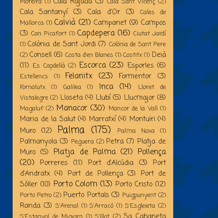
Cala Rajada
(3)
Moreira
(1)
Cala Sant Vicenç
(2)
Cala Santanyí
(3)
Cala d'Or
(3)
Cales de
Calvià
(21)
Campanet
(9)
Campos
Mallorca
(1)
Capdepera
(16)
(3)
Can Picafort
(1)
Ciutat Jardí
Colònia de Sant Jordi
(7)
(1)
Colònia de Sant Pere
Consell
(6)
Deià
(2)
Costa d'en Blanes
(1)
Costitx
(1)
Escorca
(23)
(11)
Esporles
(6)
Es Capdellà
(2)
Felanitx
(23)
Formentor
(3)
Estellencs
(1)
Inca
(14)
Fornalutx
(1)
Galilea
(1)
Lloret de
Lloseta
(4)
Llubí
(5)
Llucmajor
(8)
Vistalegre
(2)
Manacor
(30)
Magaluf
(2)
Mancor de la Vall
(1)
Maria de la Salut
(4)
Marratxí
(4)
Montuïri
(4)
Palma
(175)
Muro
(12)
Palma Nova
(1)
Palmanyola
(3)
Petra
(7)
Platja de
Peguera
(2)
Platja de Palma
(21)
Pollença
Muro
(5)
(20)
Porreres
(11)
Port d'Alcúdia
(3)
Port
d'Andratx
(4)
Port de Pollença
(3)
Port de
Porto Colom
(13)
Sóller
(10)
Porto Cristo
(12)
Puerto Portals
(3)
Porto Petro
(2)
Puigpunyent
(2)
Randa
(3)
S'Arenal
(1)
S'Arracó
(1)
S'Esgleieta
(2)
Sa Cabaneta
S'Estanyol de Migjorn
(1)
S'Illot
(2)