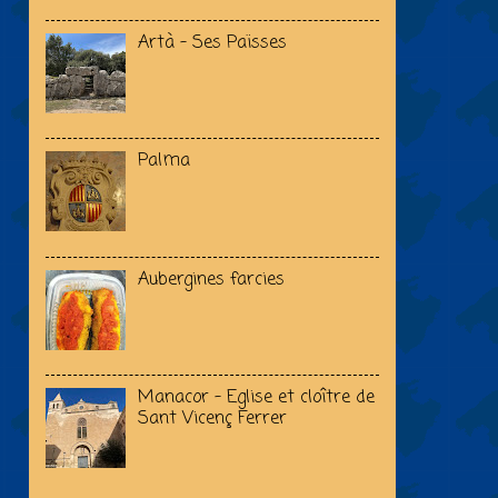
Artà - Ses Païsses
Palma
Aubergines farcies
Manacor - Eglise et cloître de
Sant Vicenç Ferrer