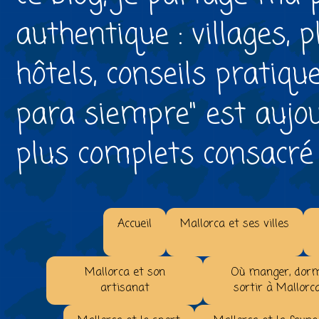
authentique : villages, 
hôtels, conseils pratiqu
para siempre" est aujou
plus complets consacré à 
Accueil
Mallorca et ses villes
Mallorca et son
Où manger, dorm
artisanat
sortir à Mallorc