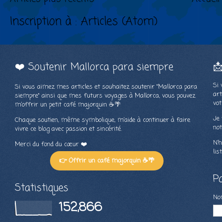
Inscription à :
Articles (Atom)
❤️ Soutenir Mallorca para siempre

Si 
Si vous aimez mes articles et souhaitez soutenir "Mallorca para
art
siempre" ainsi que mes futurs voyages à Mallorca, vous pouvez
vot
m’offrir un petit café majorquin ☕🌴
Je 
Chaque soutien, même symbolique, m’aide à continuer à faire
not
vivre ce blog avec passion et sincérité.
N’h
Merci du fond du cœur ❤️
lis
👉 Offrir un café majorquin ☕🌴
P
Statistiques
N
152,866