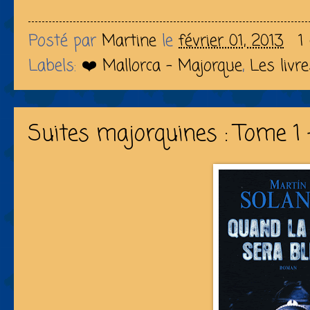
Posté par
Martine
le
février 01, 2013
1
Labels:
❤️ Mallorca - Majorque
,
Les livr
Suites majorquines : Tome 1