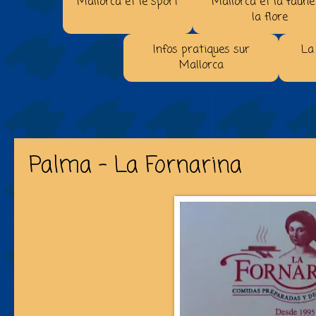
Mallorca et le sport
Mallorca et la faune
la flore
Infos pratiques sur
La
Mallorca
Palma - La Fornarina