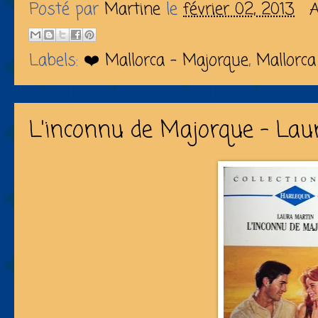
Posté par
Martine
le
février 02, 2013
A
Labels:
❤️ Mallorca - Majorque
,
Mallorca
L'inconnu de Majorque - Lau