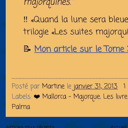
majorquines."
‼️ «Quand la lune sera bleue»
trilogie «Les suites majorqui
📝
Mon article sur le Tome 
Posté par
Martine
le
janvier 31, 2013
1
Labels:
❤️ Mallorca - Majorque
,
Les livr
Palma
Articles plus récents
Accueil