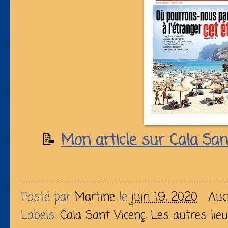
📝
Mon article sur Cala San
Posté par
Martine
le
juin 19, 2020
Auc
Labels:
Cala Sant Vicenç
,
Les autres lieu