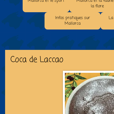
Mallorca et le sport
Mallorca et la faune
la flore
Infos pratiques sur
La
Mallorca
Coca de Laccao