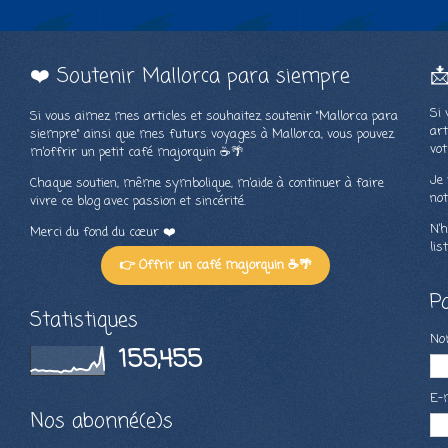
❤️ Soutenir Mallorca para siempre

Si 
Si vous aimez mes articles et souhaitez soutenir "Mallorca para
art
siempre" ainsi que mes futurs voyages à Mallorca, vous pouvez
vot
m’offrir un petit café majorquin ☕🌴
Je 
Chaque soutien, même symbolique, m’aide à continuer à faire
not
vivre ce blog avec passion et sincérité.
N’h
Merci du fond du cœur ❤️
lis
👉 Offrir un café majorquin ☕🌴
P
Statistiques
N
155,455
E-
Nos abonné(e)s