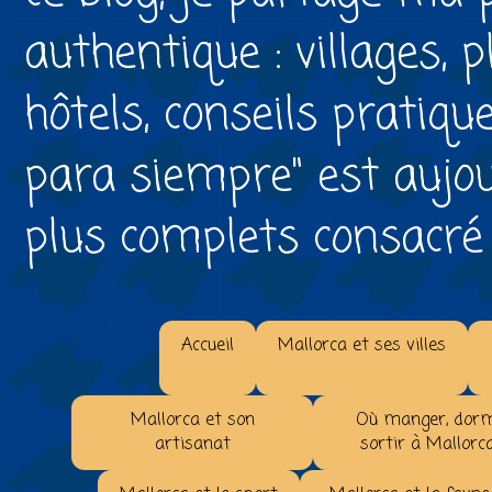
authentique : villages, 
hôtels, conseils pratiqu
para siempre" est aujou
plus complets consacré à 
Accueil
Mallorca et ses villes
Mallorca et son
Où manger, dorm
artisanat
sortir à Mallorc