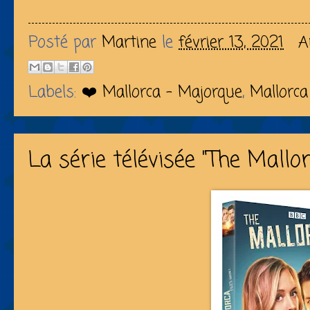
Posté par
Martine
le
février 13, 2021
A
Labels:
❤️ Mallorca - Majorque
,
Mallorca
La série télévisée "The Mallo