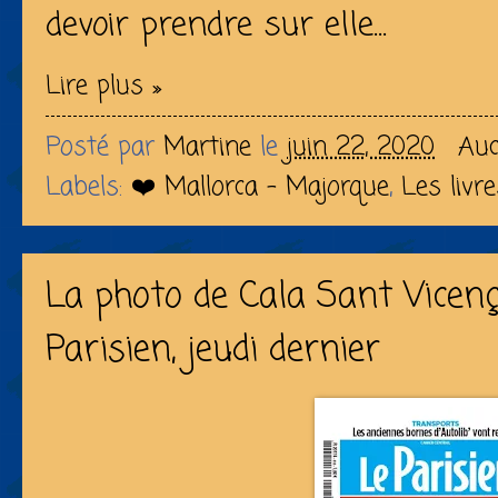
devoir prendre sur elle...
Lire plus »
Posté par
Martine
le
juin 22, 2020
Auc
Labels:
❤️ Mallorca - Majorque
,
Les livr
La photo de Cala Sant Vicenç
Parisien, jeudi dernier