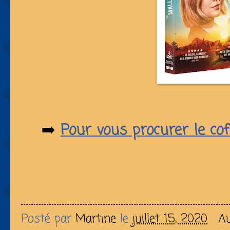
➡️
Pour vous procurer le cof
Posté par
Martine
le
juillet 15, 2020
A