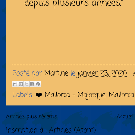
depuis plusieurs années."
Posté par
Martine
le
janvier 23, 2020
Labels:
❤️ Mallorca - Majorque
,
Mallorca
Articles plus récents
Accueil
Inscription à :
Articles (Atom)