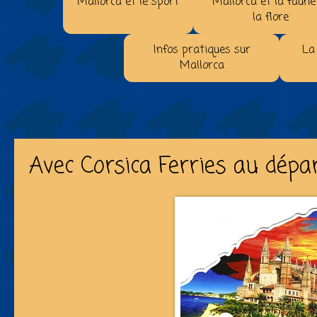
Mallorca et le sport
Mallorca et la faune
la flore
Infos pratiques sur
La
Mallorca
Avec Corsica Ferries au dépa