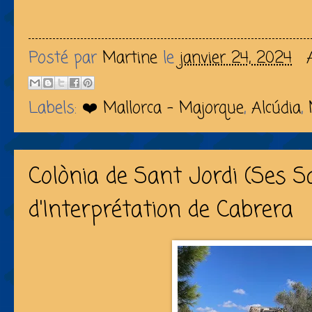
Posté par
Martine
le
janvier 24, 2024
Labels:
❤️ Mallorca - Majorque
,
Alcúdia
,
Colònia de Sant Jordi (Ses Sa
d'Interprétation de Cabrera