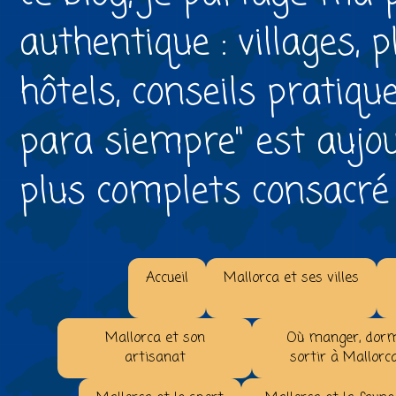
authentique : villages, 
hôtels, conseils pratiqu
para siempre" est aujou
plus complets consacré à 
Accueil
Mallorca et ses villes
Mallorca et son
Où manger, dorm
artisanat
sortir à Mallorc