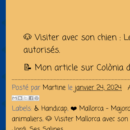
🐶 Visiter avec son chien : 
autorisés.
📝 Mon article sur Colònia 
Posté par
Martine
le
janvier 24, 2024
Labels:
♿️ Handicap
,
❤️ Mallorca - Major
animaliers
,
🐶 Visiter Mallorca avec son
Jordi
,
Ses Salines