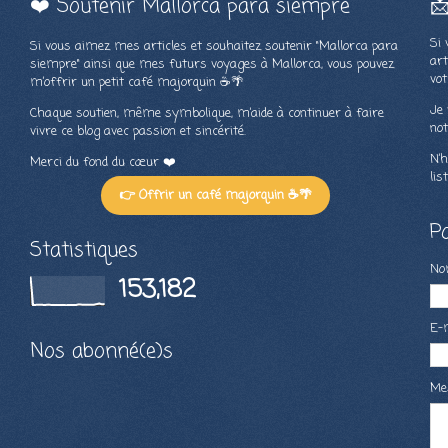
❤️ Soutenir Mallorca para siempre

Si 
Si vous aimez mes articles et souhaitez soutenir "Mallorca para
art
siempre" ainsi que mes futurs voyages à Mallorca, vous pouvez
vot
m’offrir un petit café majorquin ☕🌴
Je 
Chaque soutien, même symbolique, m’aide à continuer à faire
not
vivre ce blog avec passion et sincérité.
N’h
Merci du fond du cœur ❤️
lis
👉 Offrir un café majorquin ☕🌴
P
Statistiques
N
153,182
E-
Nos abonné(e)s
Me