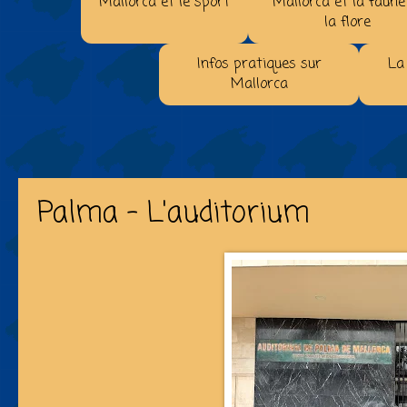
Mallorca et le sport
Mallorca et la faune
la flore
Infos pratiques sur
La
Mallorca
Palma - L'auditorium