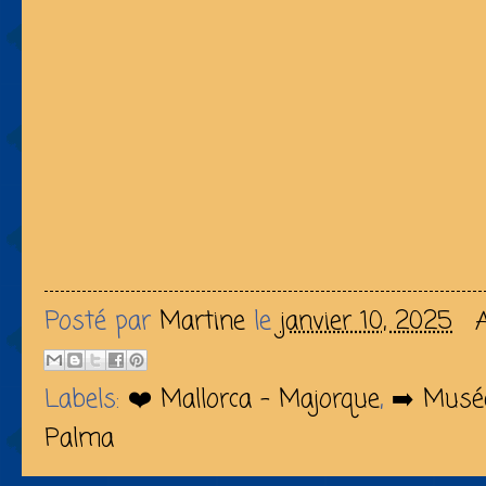
Posté par
Martine
le
janvier 10, 2025
Labels:
❤️ Mallorca - Majorque
,
➡️ Musé
Palma