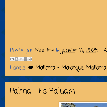
Posté par
Martine
le
janvier 11, 2025
A
Labels:
❤️ Mallorca - Majorque
,
Mallorc
Palma - Es Baluard