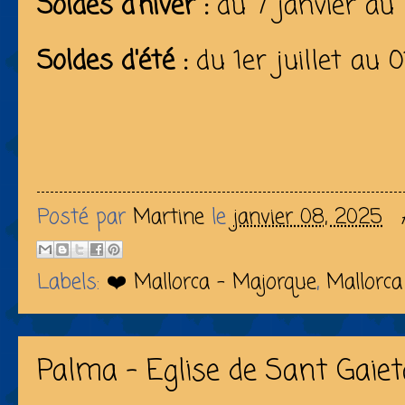
Soldes d'hiver :
du 7 janvier au
Soldes d'été :
du 1er juillet au
Posté par
Martine
le
janvier 08, 2025
Labels:
❤️ Mallorca - Majorque
,
Mallorca
Palma - Eglise de Sant Gaiet