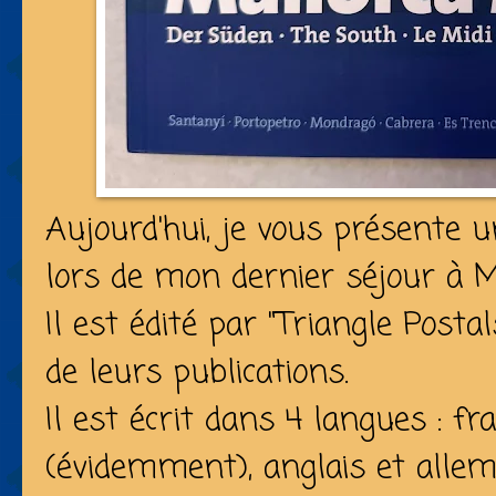
Aujourd'hui, je vous présente un
lors de mon dernier séjour à M
Il est édité par "Triangle Postal
de leurs publications.
Il est écrit dans 4 langues : fr
(évidemment), anglais et allem