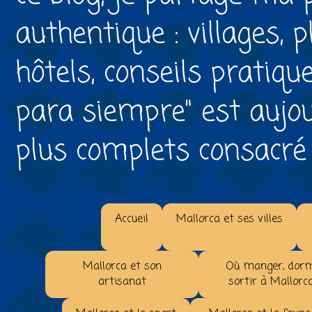
authentique : villages, 
hôtels, conseils pratiqu
para siempre" est aujou
plus complets consacré à 
Accueil
Mallorca et ses villes
Mallorca et son
Où manger, dorm
artisanat
sortir à Mallorc