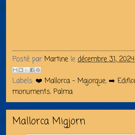
Posté par
Martine
le
décembre 31, 2024
Labels:
❤️ Mallorca - Majorque
,
➡️ Edific
monuments
,
Palma
Mallorca Migjorn