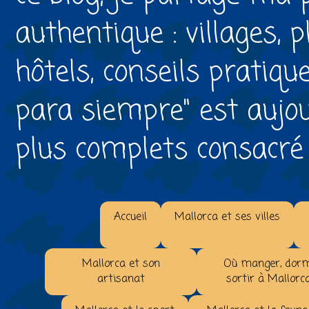
authentique : villages, 
hôtels, conseils pratiqu
para siempre" est aujou
plus complets consacré à 
Accueil
Mallorca et ses villes
Mallorca et son
Où manger, dorm
artisanat
sortir à Mallorc