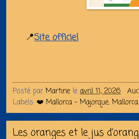
📍
Site officiel
Posté par
Martine
le
avril 11, 2026
Auc
Labels:
❤️ Mallorca - Majorque
,
Mallorca
Les oranges et le jus d’oran