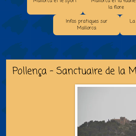
Mallorca et le sport
Mallorca et la faune
la flore
Infos pratiques sur
La
Mallorca
Pollença - Sanctuaire de la 