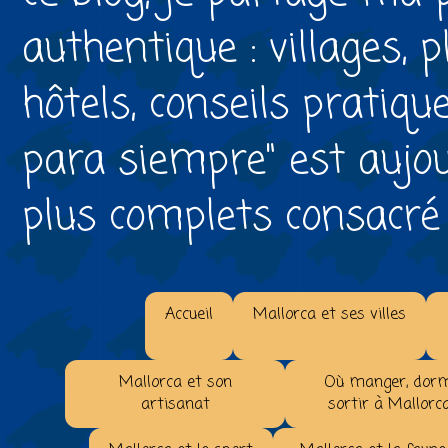
authentique : villages, 
hôtels, conseils pratiqu
para siempre" est aujou
plus complets consacré à 
Accueil
Mallorca et ses villes
Mallorca et son
Où manger, dorm
artisanat
sortir à Mallorc