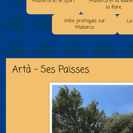
Mallorca et le sport
Mallorca et la faune
la flore
Infos pratiques sur
La
Mallorca
Artà - Ses Païsses