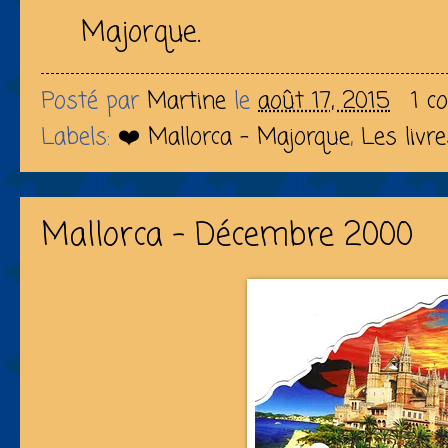
Majorque.
Posté par
Martine
le
août 17, 2015
1 c
Labels:
❤️ Mallorca - Majorque
,
Les livr
Mallorca - Décembre 2000