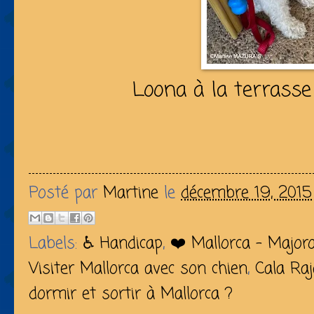
Loona à la terrasse
Posté par
Martine
le
décembre 19, 2015
Labels:
♿️ Handicap
,
❤️ Mallorca - Major
Visiter Mallorca avec son chien
,
Cala Ra
dormir et sortir à Mallorca ?