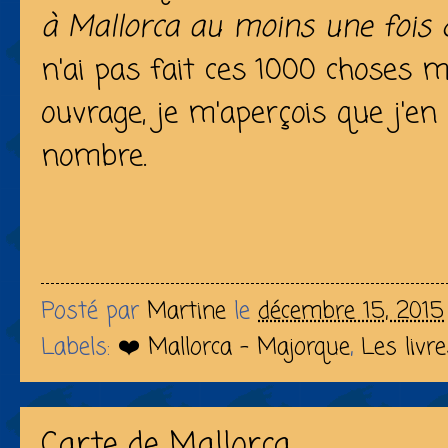
à Mallorca au moins une fois 
n'ai pas fait ces 1000 choses m
ouvrage, je m'aperçois que j'en 
nombre.
Posté par
Martine
le
décembre 15, 2015
Labels:
❤️ Mallorca - Majorque
,
Les livr
Carte de Mallorca