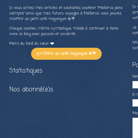
Si 
Si vous aimez mes articles et souhaitez soutenir "Mallorca para
art
siempre" ainsi que mes futurs voyages à Mallorca, vous pouvez
vot
m’offrir un petit café majorquin ☕🌴
Je 
Chaque soutien, même symbolique, m’aide à continuer à faire
not
vivre ce blog avec passion et sincérité.
N’h
Merci du fond du cœur ❤️
lis
👉 Offrir un café majorquin ☕🌴
P
Statistiques
N
Nos abonné(e)s
E-
Me