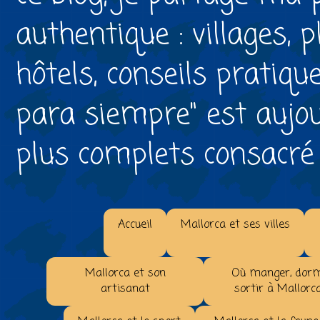
authentique : villages, 
hôtels, conseils pratiqu
para siempre" est aujou
plus complets consacré à 
Accueil
Mallorca et ses villes
Mallorca et son
Où manger, dorm
artisanat
sortir à Mallorc