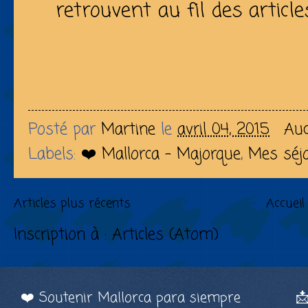
retrouvent au fil des article
Posté par
Martine
le
avril 04, 2015
Au
Labels:
❤️ Mallorca - Majorque
,
Mes séjo
Articles plus récents
Accueil
Inscription à :
Articles (Atom)
❤️ Soutenir Mallorca para siempre
