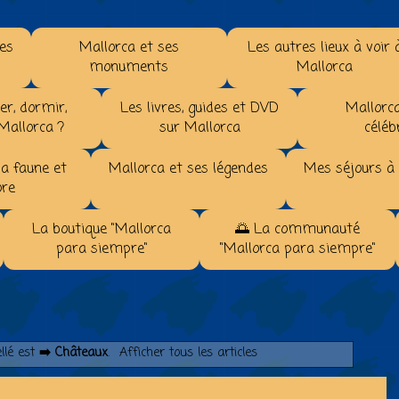
les
Mallorca et ses
Les autres lieux à voir 
monuments
Mallorca
r, dormir,
Les livres, guides et DVD
Mallorca
 Mallorca ?
sur Mallorca
céléb
la faune et
Mallorca et ses légendes
Mes séjours à
ore
La boutique "Mallorca
🌅 La communauté
para siempre"
"Mallorca para siempre"
ellé est
➡️ Châteaux
.
Afficher tous les articles