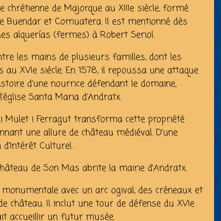
 chrétienne de Majorque au XIIIe siècle, formé
e Buendar et Cornuatera. Il est mentionné dès
les alquerías (fermes) à Robert Seriol.
entre les mains de plusieurs familles, dont les
u XVIe siècle. En 1578, il repoussa une attaque
stoire d’une nourrice défendant le domaine,
église Santa Maria d’Andratx.
ni Mulet i Ferragut transforma cette propriété
donnant une allure de château médiéval. D’une
d’Intérêt Culturel.
Château de Son Mas abrite la mairie d’Andratx.
 monumentale avec un arc ogival, des créneaux et
de château. Il inclut une tour de défense du XVIe
ait accueillir un futur musée.