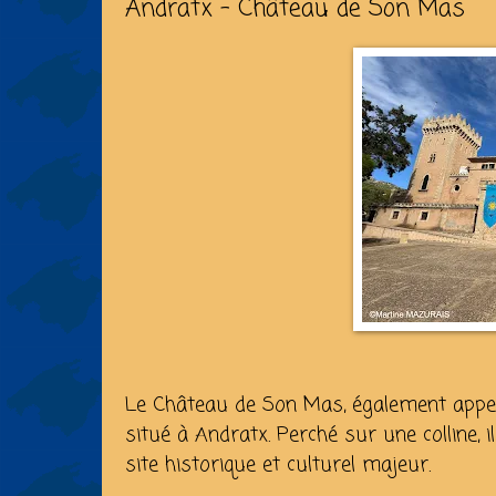
Andratx - Château de Son Mas
Le Château de Son Mas, également appel
situé à Andratx. Perché sur une colline, 
site historique et culturel majeur.