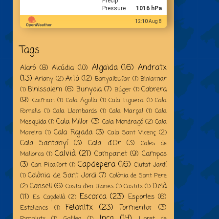
Precip
Pressure
1016 hPa
12:10 Aug 8
Tags
Algaida
(16)
Andratx
Alaró
(8)
Alcúdia
(10)
(13)
Artà
(12)
Ariany
(2)
Banyalbufar
(1)
Biniamar
Binissalem
(6)
Bunyola
(7)
Cabrera
(1)
Búger
(1)
(9)
Caimari
(1)
Cala Agulla
(1)
Cala Figuera
(1)
Cala
Fornells
(1)
Cala Llombards
(1)
Cala Marçal
(1)
Cala
Cala Millor
(3)
Mesquida
(1)
Cala Mondragó
(2)
Cala
Cala Rajada
(3)
Moreira
(1)
Cala Sant Vicenç
(2)
Cala Santanyí
(3)
Cala d'Or
(3)
Cales de
Calvià
(21)
Campanet
(9)
Campos
Mallorca
(1)
Capdepera
(16)
(3)
Can Picafort
(1)
Ciutat Jardí
Colònia de Sant Jordi
(7)
(1)
Colònia de Sant Pere
Consell
(6)
Deià
(2)
Costa d'en Blanes
(1)
Costitx
(1)
Escorca
(23)
(11)
Esporles
(6)
Es Capdellà
(2)
Felanitx
(23)
Formentor
(3)
Estellencs
(1)
Inca
(14)
Fornalutx
(1)
Galilea
(1)
Lloret de