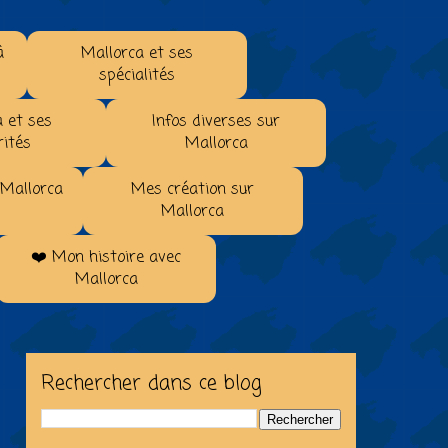
à
Mallorca et ses
spécialités
 et ses
Infos diverses sur
rités
Mallorca
 Mallorca
Mes création sur
Mallorca
❤️ Mon histoire avec
Mallorca
Rechercher dans ce blog