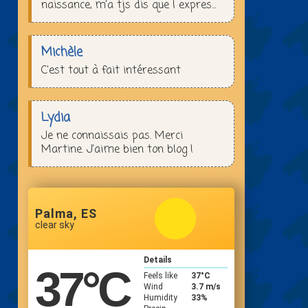
naissance, m’a tjs dis que l expres...
Michèle
C'est tout à fait intéressant
Lydia
Je ne connaissais pas. Merci
Martine. J'aime bien ton blog !
Palma, ES
clear sky
Details
37
°C
Feels like
37
°C
Wind
3.7 m/s
Humidity
33%