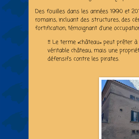
Des fouilles dans les années 1990 et 201
romains, incluant des structures, des cé
fortification, témoignant d’une occupatio
‼️ Le terme «château» peut prêter à
véritable château, mais une propriét
défensifs contre les pirates.