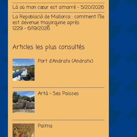
Là où mon cœur est amarré
- 5/20/2026
La Repoblació de Mallorca : comment l’île
est devenue majorquine après
1229
- 6/19/2026
Articles les plus consultés
Port d'Andratx (Andratx)
Artà - Ses Païsses
Palma