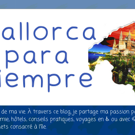
 de ma vie. À travers ce blog, je partage ma passion p
nomie, hôtels, conseils pratiques, voyages en ♿ ou avec 
ts consacré à l’île.