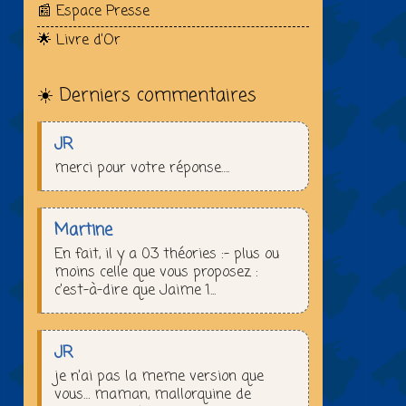
📰 Espace Presse
🌟 Livre d’Or
☀️ Derniers commentaires
JR
merci pour votre réponse….
Martine
En fait, il y a 03 théories :– plus ou
moins celle que vous proposez :
c’est-à-dire que Jaime 1...
JR
je n’ai pas la meme version que
vous… maman, mallorquine de