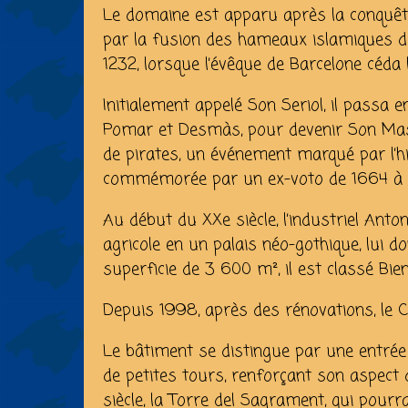
Le domaine est apparu après la conquête
par la fusion des hameaux islamiques d
1232, lorsque l’évêque de Barcelone céda 
Initialement appelé Son Seriol, il passa 
Pomar et Desmàs, pour devenir Son Mas a
de pirates, un événement marqué par l’hi
commémorée par un ex-voto de 1664 à l’
Au début du XXe siècle, l’industriel Anto
agricole en un palais néo-gothique, lui 
superficie de 3 600 m², il est classé Bien 
Depuis 1998, après des rénovations, le 
Le bâtiment se distingue par une entrée
de petites tours, renforçant son aspect 
siècle, la Torre del Sagrament, qui pourr