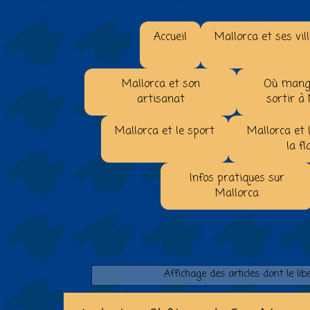
Accueil
Mallorca et ses vil
Mallorca et son
Où mange
artisanat
sortir à
Mallorca et le sport
Mallorca et 
la fl
Infos pratiques sur
Mallorca
Affichage des articles dont le lib