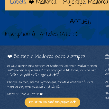
Labels:
❤️ Mallorca - Majorque
,
Mallorca
Accueil
Inscription à :
Articles (Atom)
❤️ Soutenir Mallorca para siempre

Si 
Si vous aimez mes articles et souhaitez soutenir "Mallorca para
art
siempre" ainsi que mes futurs voyages à Mallorca, vous pouvez
vot
m’offrir un petit café majorquin ☕🌴
Je 
Chaque soutien, même symbolique, m’aide à continuer à faire
not
vivre ce blog avec passion et sincérité.
N’h
Merci du fond du cœur ❤️
lis
👉 Offrir un café majorquin ☕🌴