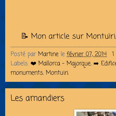
📝 Mon article sur Montuïri
Posté par
Martine
le
février 07, 2014
1
Labels:
❤️ Mallorca - Majorque
,
➡️ Edific
monuments
,
Montuïri
Les amandiers