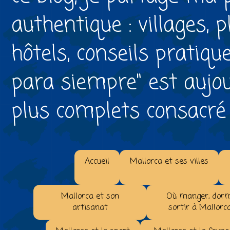
authentique : villages, 
hôtels, conseils pratiqu
para siempre" est aujou
plus complets consacré à 
Accueil
Mallorca et ses villes
Mallorca et son
Où manger, dorm
artisanat
sortir à Mallorc