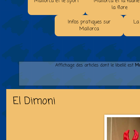
Mallorca et le sport
Mallorca et la faune
la flore
Infos pratiques sur
La
Mallorca
Affichage des articles dont le libellé est
Mo
El Dimoni