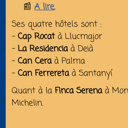
📰
A lire.
Ses quatre hôtels sont :
-
Cap Rocat
à Llucmajor
-
La Residencia
à Deià
-
Can Cera
à Palma
-
Can Ferrereta
à Santanyí
Quant à la
Finca Serena
à Montu
Michelin.