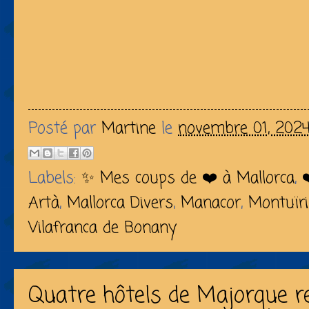
Posté par
Martine
le
novembre 01, 202
Labels:
✨ Mes coups de ❤️ à Mallorca
,
Artà
,
Mallorca Divers
,
Manacor
,
Montuïri
Vilafranca de Bonany
Quatre hôtels de Majorque re