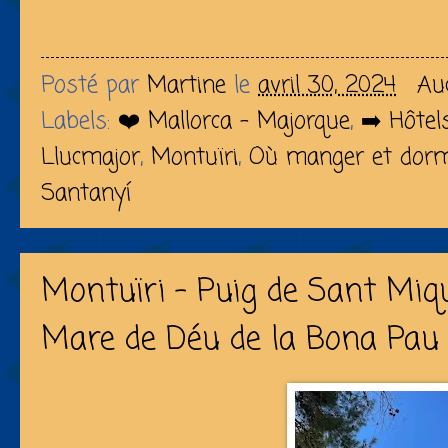
Posté par
Martine
le
avril 30, 2024
Au
Labels:
❤️ Mallorca - Majorque
,
➡️ Hôtel
Llucmajor
,
Montuïri
,
Où manger et dormi
Santanyí
Montuïri - Puig de Sant Miqu
Mare de Déu de la Bona Pau