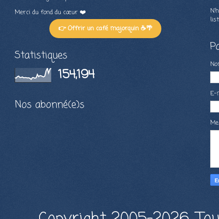
N’h
Merci du fond du cœur ❤️
lis
👉 Offrir un café majorquin ☕🌴
P
Statistiques
N
154,194
E-
Nos abonné(e)s
Me
Copyright 2005-2026, Tou