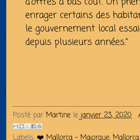
d'offres à bas coût. Un phé
enrager certains des habitan
le gouvernement local essai
depuis plusieurs années."
Posté par
Martine
le
janvier 23, 2020
Labels:
❤️ Mallorca - Majorque
,
Mallorca