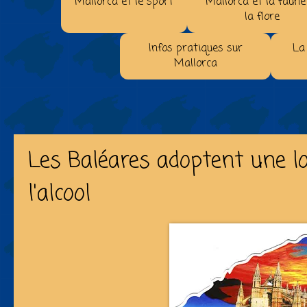
Mallorca et le sport
Mallorca et la faune
la flore
Infos pratiques sur
La
Mallorca
Les Baléares adoptent une lo
l'alcool