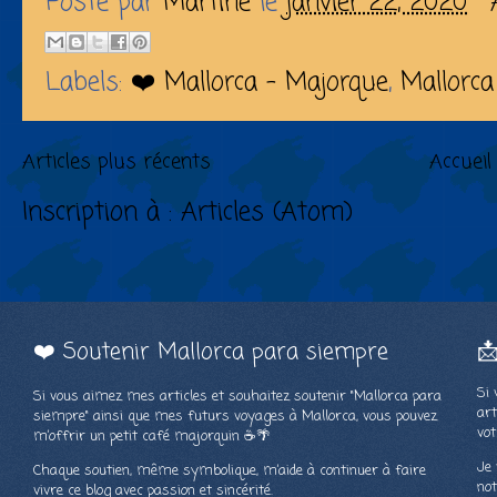
Posté par
Martine
le
janvier 22, 2020
Labels:
❤️ Mallorca - Majorque
,
Mallorca
Articles plus récents
Accueil
Inscription à :
Articles (Atom)
❤️ Soutenir Mallorca para siempre

Si 
Si vous aimez mes articles et souhaitez soutenir "Mallorca para
art
siempre" ainsi que mes futurs voyages à Mallorca, vous pouvez
vot
m’offrir un petit café majorquin ☕🌴
Je 
Chaque soutien, même symbolique, m’aide à continuer à faire
not
vivre ce blog avec passion et sincérité.