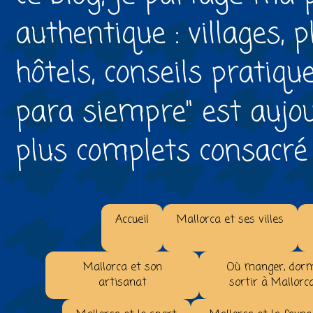
authentique : villages, 
hôtels, conseils pratiqu
para siempre" est aujou
plus complets consacré à 
Accueil
Mallorca et ses villes
Mallorca et son
Où manger, dorm
artisanat
sortir à Mallorc