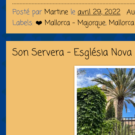
Posté par
Martine
le
avril 29, 2022
Au
Labels:
❤️ Mallorca - Majorque
,
Mallorca
Son Servera - Església Nova