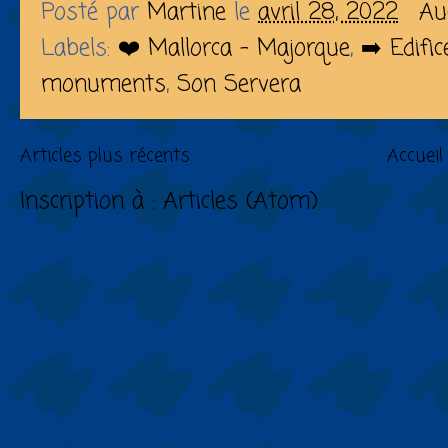
Posté par
Martine
le
avril 28, 2022
Au
Labels:
❤️ Mallorca - Majorque
,
➡️ Edific
monuments
,
Son Servera
Articles plus récents
Accueil
Inscription à :
Articles (Atom)