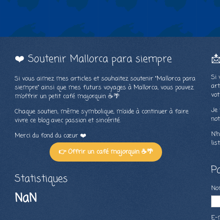
❤️ Soutenir Mallorca para siempre

Si 
Si vous aimez mes articles et souhaitez soutenir "Mallorca para
art
siempre" ainsi que mes futurs voyages à Mallorca, vous pouvez
vot
m’offrir un petit café majorquin ☕🌴
Je 
Chaque soutien, même symbolique, m’aide à continuer à faire
not
vivre ce blog avec passion et sincérité.
N’h
Merci du fond du cœur ❤️
lis
👉 Offrir un café majorquin ☕🌴
P
Statistiques
N
NaN
E-