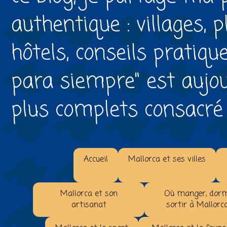
authentique : villages, 
hôtels, conseils pratiqu
para siempre" est aujou
plus complets consacré à 
Accueil
Mallorca et ses villes
Mallorca et son
Où manger, dorm
artisanat
sortir à Mallorc