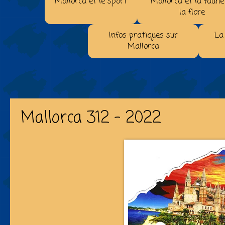
Mallorca et le sport
Mallorca et la faune
la flore
Infos pratiques sur
La
Mallorca
Mallorca 312 - 2022