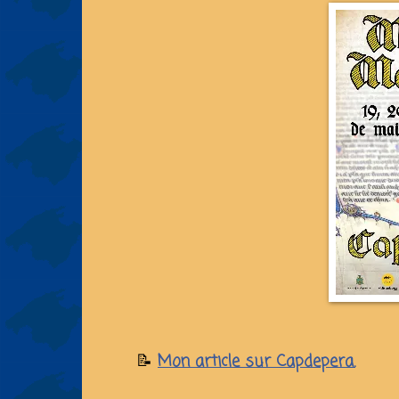
📝
Mon article sur Capdepera.