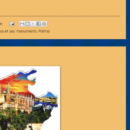
e:
rca et ses monuments
,
Palma