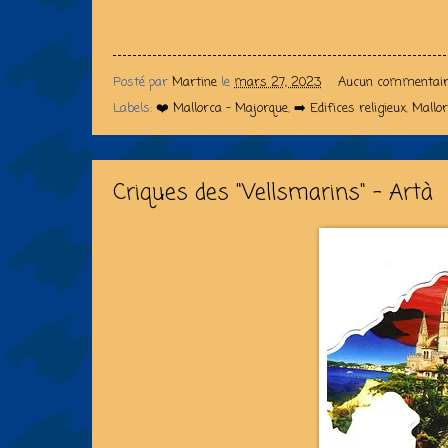
Posté par
Martine
le
mars 27, 2023
Aucun commentair
Labels:
❤️ Mallorca - Majorque
,
➡️ Edifices religieux
,
Mallo
Criques des "Vellsmarins" - Artà