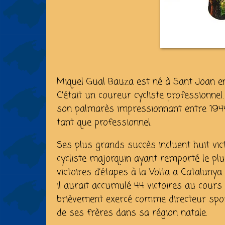
Miquel Gual Bauza est né à Sant Joan en
C'était un coureur cycliste professionnel
son palmarès impressionnant entre 1944 
tant que professionnel.
Ses plus grands succès incluent huit victo
cycliste majorquin ayant remporté le plu
victoires d’étapes à la Volta a Catalunya.
il aurait accumulé 44 victoires au cours d
brièvement exercé comme directeur sporti
de ses frères dans sa région natale.