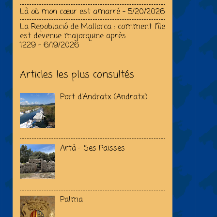
Là où mon cœur est amarré
- 5/20/2026
La Repoblació de Mallorca : comment l’île
est devenue majorquine après
1229
- 6/19/2026
Articles les plus consultés
Port d'Andratx (Andratx)
Artà - Ses Païsses
Palma