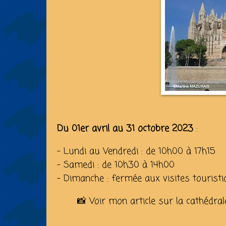
Du 01er avril au 31 octobre 2023
:
- Lundi au Vendredi : de 10h00 à 17h15
- Samedi : de 10h30 à 14h00
- Dimanche : fermée aux visites tourist
📸 Voir mon article sur la cathédra