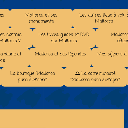
les
Mallorca et ses
Les autres lieux à voir 
monuments
Mallorca
r, dormir,
Les livres, guides et DVD
Mallorca
 Mallorca ?
sur Mallorca
céléb
la faune et
Mallorca et ses légendes
Mes séjours à
ore
La boutique "Mallorca
🌅 La communauté
para siempre"
"Mallorca para siempre"