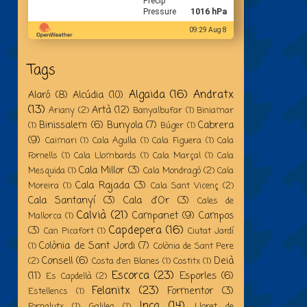
Precip
Pressure
1016 hPa
09:29 Aug 8
Tags
Algaida
(16)
Andratx
Alaró
(8)
Alcúdia
(10)
(13)
Artà
(12)
Ariany
(2)
Banyalbufar
(1)
Biniamar
Binissalem
(6)
Bunyola
(7)
Cabrera
(1)
Búger
(1)
(9)
Caimari
(1)
Cala Agulla
(1)
Cala Figuera
(1)
Cala
Fornells
(1)
Cala Llombards
(1)
Cala Marçal
(1)
Cala
Cala Millor
(3)
Mesquida
(1)
Cala Mondragó
(2)
Cala
Cala Rajada
(3)
Moreira
(1)
Cala Sant Vicenç
(2)
Cala Santanyí
(3)
Cala d'Or
(3)
Cales de
Calvià
(21)
Campanet
(9)
Campos
Mallorca
(1)
Capdepera
(16)
(3)
Can Picafort
(1)
Ciutat Jardí
Colònia de Sant Jordi
(7)
(1)
Colònia de Sant Pere
Consell
(6)
Deià
(2)
Costa d'en Blanes
(1)
Costitx
(1)
Escorca
(23)
(11)
Esporles
(6)
Es Capdellà
(2)
Felanitx
(23)
Formentor
(3)
Estellencs
(1)
Inca
(14)
Fornalutx
(1)
Galilea
(1)
Lloret de