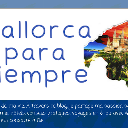
 de ma vie. À travers ce blog, je partage ma passion p
nomie, hôtels, conseils pratiques, voyages en ♿ ou avec 
ts consacré à l’île.