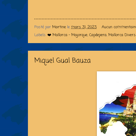
Posté par
Martine
le
mars 31, 2023
Aucun commentair
Labels:
❤️ Mallorca - Majorque
,
Capdepera
,
Mallorca Divers
Miquel Gual Bauza