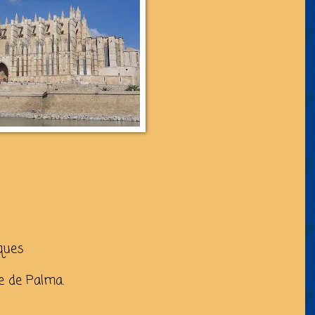
iques
le de Palma.