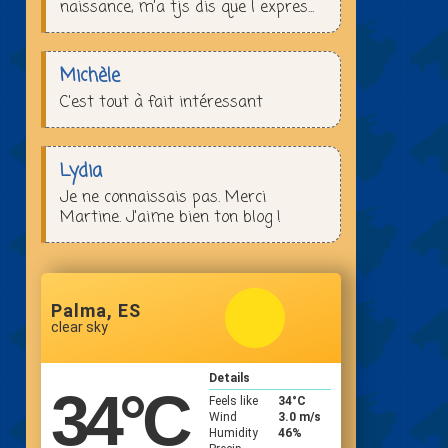
naissance, m’a tjs dis que l expres...
Michèle
C'est tout à fait intéressant
Lydia
Je ne connaissais pas. Merci
Martine. J'aime bien ton blog !
Palma, ES
clear sky
Details
34
°C
Feels like
34
°C
Wind
3.0 m/s
Humidity
46%