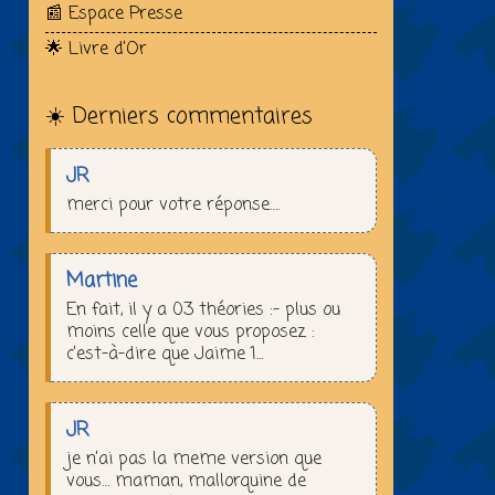
📰 Espace Presse
🌟 Livre d’Or
☀️ Derniers commentaires
JR
merci pour votre réponse….
Martine
En fait, il y a 03 théories :– plus ou
moins celle que vous proposez :
c’est-à-dire que Jaime 1...
JR
je n’ai pas la meme version que
vous… maman, mallorquine de