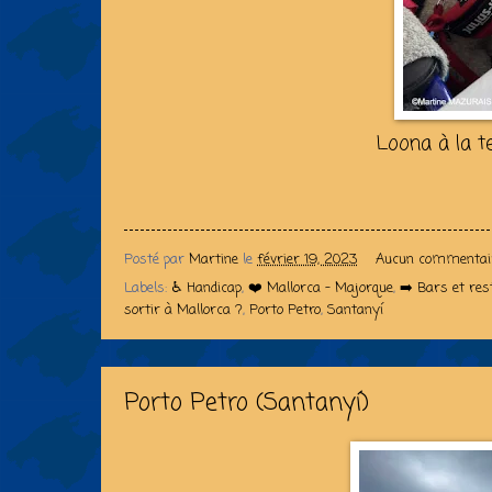
Loona à la t
Posté par
Martine
le
février 19, 2023
Aucun commentai
Labels:
♿️ Handicap
,
❤️ Mallorca - Majorque
,
➡️ Bars et re
sortir à Mallorca ?
,
Porto Petro
,
Santanyí
Porto Petro (Santanyí)