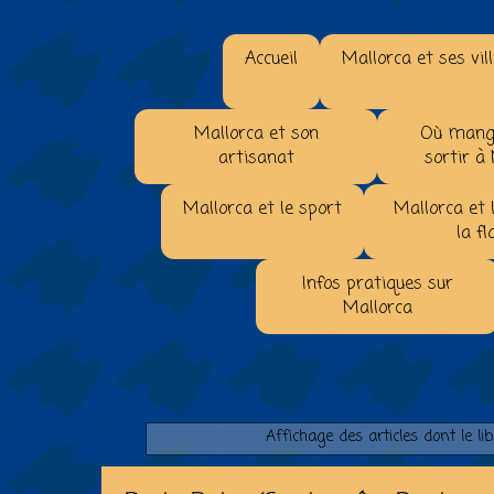
Accueil
Mallorca et ses vil
Mallorca et son
Où mange
artisanat
sortir à
Mallorca et le sport
Mallorca et 
la fl
Infos pratiques sur
Mallorca
Affichage des articles dont le lib