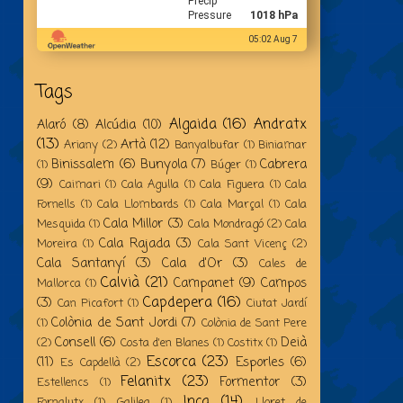
Precip
Pressure
1018 hPa
05:02 Aug 7
Tags
Algaida
(16)
Andratx
Alaró
(8)
Alcúdia
(10)
(13)
Artà
(12)
Ariany
(2)
Banyalbufar
(1)
Biniamar
Binissalem
(6)
Bunyola
(7)
Cabrera
(1)
Búger
(1)
(9)
Caimari
(1)
Cala Agulla
(1)
Cala Figuera
(1)
Cala
Fornells
(1)
Cala Llombards
(1)
Cala Marçal
(1)
Cala
Cala Millor
(3)
Mesquida
(1)
Cala Mondragó
(2)
Cala
Cala Rajada
(3)
Moreira
(1)
Cala Sant Vicenç
(2)
Cala Santanyí
(3)
Cala d'Or
(3)
Cales de
Calvià
(21)
Campanet
(9)
Campos
Mallorca
(1)
Capdepera
(16)
(3)
Can Picafort
(1)
Ciutat Jardí
Colònia de Sant Jordi
(7)
(1)
Colònia de Sant Pere
Consell
(6)
Deià
(2)
Costa d'en Blanes
(1)
Costitx
(1)
Escorca
(23)
(11)
Esporles
(6)
Es Capdellà
(2)
Felanitx
(23)
Formentor
(3)
Estellencs
(1)
Inca
(14)
Fornalutx
(1)
Galilea
(1)
Lloret de