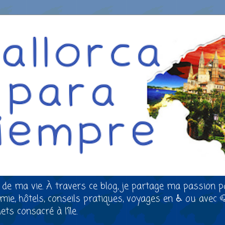
 de ma vie. À travers ce blog, je partage ma passion p
nomie, hôtels, conseils pratiques, voyages en ♿ ou avec 
ts consacré à l’île.