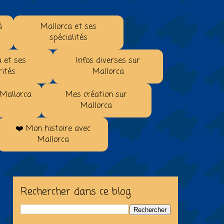
à
Mallorca et ses
spécialités
 et ses
Infos diverses sur
rités
Mallorca
 Mallorca
Mes création sur
Mallorca
❤️ Mon histoire avec
Mallorca
Rechercher dans ce blog