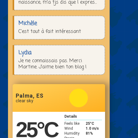
naissance, m’a tjs dis que l expres...
Michèle
C'est tout à fait intéressant
Lydia
Je ne connaissais pas. Merci
Martine. J'aime bien ton blog !
Palma, ES
clear sky
Details
25
°C
Feels like
25
°C
Wind
1.0 m/s
Humidity
81%