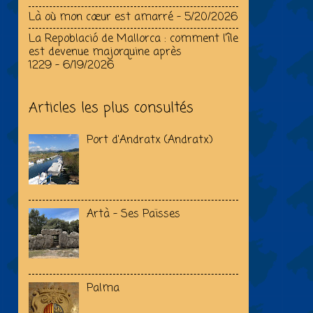
Là où mon cœur est amarré
- 5/20/2026
La Repoblació de Mallorca : comment l’île
est devenue majorquine après
1229
- 6/19/2026
Articles les plus consultés
Port d'Andratx (Andratx)
Artà - Ses Païsses
Palma