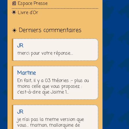
📰 Espace Presse
🌟 Livre d’Or
☀️ Derniers commentaires
JR
merci pour votre réponse….
Martine
En fait, il y a 03 théories :– plus ou
moins celle que vous proposez :
c’est-à-dire que Jaime 1...
JR
je n’ai pas la meme version que
vous… maman, mallorquine de