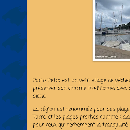
Porto Petro est un petit village de pêch
préserver son charme traditionnel avec
siècle.
La région est renommée pour ses plage
Torre, et les plages proches comme Cala
pour ceux qui recherchent la tranquillité