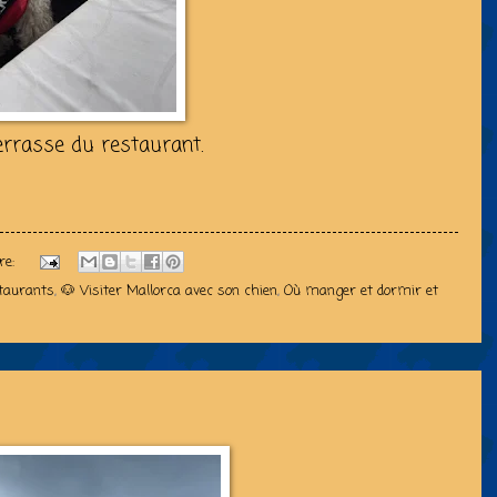
errasse du restaurant.
re:
staurants
,
🐶 Visiter Mallorca avec son chien
,
Où manger et dormir et