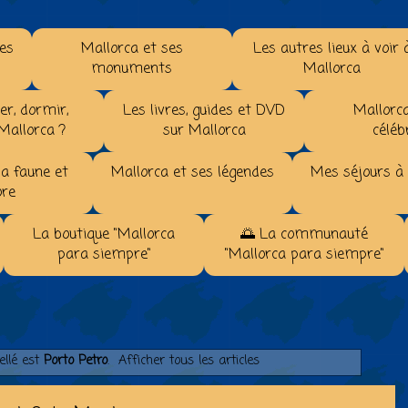
les
Mallorca et ses
Les autres lieux à voir 
monuments
Mallorca
r, dormir,
Les livres, guides et DVD
Mallorca
 Mallorca ?
sur Mallorca
céléb
la faune et
Mallorca et ses légendes
Mes séjours à
ore
La boutique "Mallorca
🌅 La communauté
para siempre"
"Mallorca para siempre"
ellé est
Porto Petro
.
Afficher tous les articles