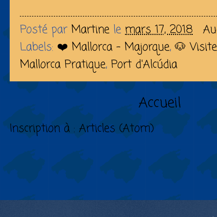
Posté par
Martine
le
mars 17, 2018
Au
Labels:
❤️ Mallorca - Majorque
,
🐶 Visit
Mallorca Pratique
,
Port d'Alcúdia
Accueil
Inscription à :
Articles (Atom)