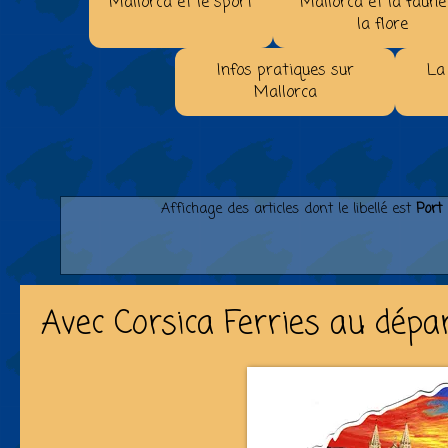
Mallorca et le sport
Mallorca et la faune
la flore
Infos pratiques sur
La
Mallorca
Affichage des articles dont le libellé est
Port 
Avec Corsica Ferries au dépa