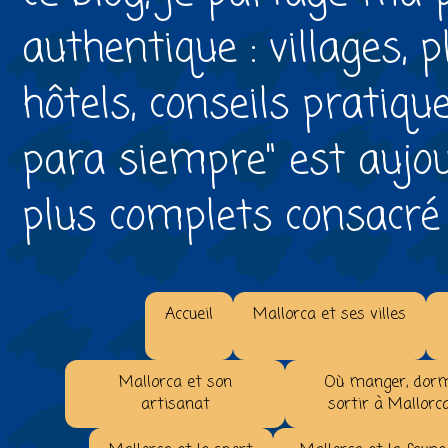
authentique : villages, 
hôtels, conseils pratiqu
para siempre" est aujou
plus complets consacré à 
Accueil
Mallorca et ses villes
Mallorca et son
Où manger, dorm
artisanat
sortir à Mallorc