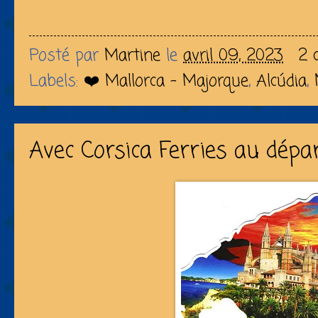
Posté par
Martine
le
avril 09, 2023
2 
Labels:
❤️ Mallorca - Majorque
,
Alcúdia
,
Avec Corsica Ferries au dépa