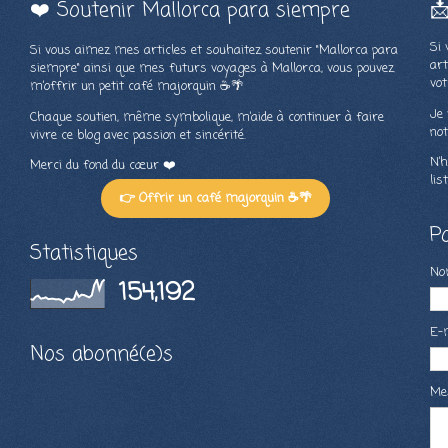
❤️ Soutenir Mallorca para siempre

Si 
Si vous aimez mes articles et souhaitez soutenir "Mallorca para
art
siempre" ainsi que mes futurs voyages à Mallorca, vous pouvez
vot
m’offrir un petit café majorquin ☕🌴
Je 
Chaque soutien, même symbolique, m’aide à continuer à faire
not
vivre ce blog avec passion et sincérité.
N’h
Merci du fond du cœur ❤️
lis
👉 Offrir un café majorquin ☕🌴
P
Statistiques
N
154,192
E-
Nos abonné(e)s
Me