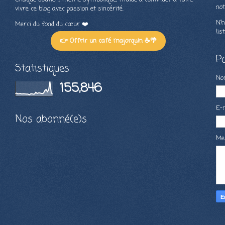
not
vivre ce blog avec passion et sincérité.
N’h
Merci du fond du cœur ❤️
lis
👉 Offrir un café majorquin ☕🌴
P
Statistiques
N
155,846
E-
Nos abonné(e)s
Me