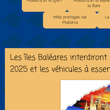
Mallorca et le sport
Mallorca et la faune
la flore
Infos pratiques sur
La
Mallorca
Les îles Baléares interdiront 
2025 et les véhicules à esse