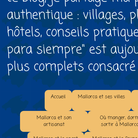
authentique : villages, 
hôtels, conseils pratiqu
para siempre" est aujou
plus complets consacré à 
Accueil
Mallorca et ses villes
Mallorca et son
Où manger, dorm
artisanat
sortir à Mallorc