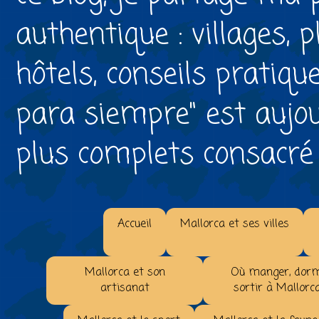
authentique : villages, 
hôtels, conseils pratiqu
para siempre" est aujou
plus complets consacré à 
Accueil
Mallorca et ses villes
Mallorca et son
Où manger, dorm
artisanat
sortir à Mallorc