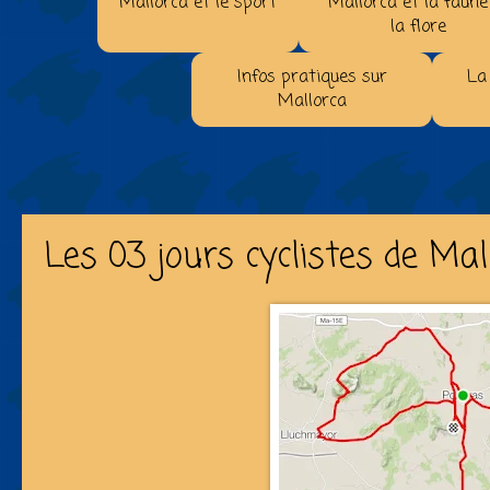
Mallorca et le sport
Mallorca et la faune
la flore
Infos pratiques sur
La
Mallorca
Les 03 jours cyclistes de Mal