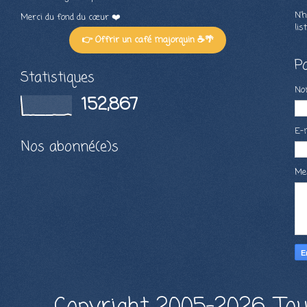
N’h
Merci du fond du cœur ❤️
lis
👉 Offrir un café majorquin ☕🌴
P
Statistiques
N
152,867
E-
Nos abonné(e)s
Me
Copyright 2005-2026, Tou