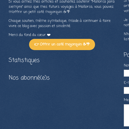
Si 
Si vous aimez mes articles et souhaitez soutenir "Mallorca para
art
siempre" ainsi que mes futurs voyages à Mallorca, vous pouvez
vot
m’offrir un petit café majorquin ☕🌴
Je 
Chaque soutien, même symbolique, m’aide à continuer à faire
not
vivre ce blog avec passion et sincérité.
N’h
Merci du fond du cœur ❤️
lis
👉 Offrir un café majorquin ☕🌴
P
Statistiques
N
Nos abonné(e)s
E-
Me