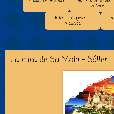
Mallorca et le sport
Mallorca et la faune
la flore
Infos pratiques sur
La
Mallorca
La cuca de Sa Mola - Sóller