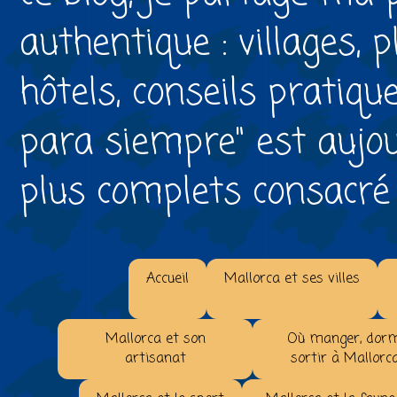
authentique : villages, 
hôtels, conseils pratiqu
para siempre" est aujou
plus complets consacré à 
Accueil
Mallorca et ses villes
Mallorca et son
Où manger, dorm
artisanat
sortir à Mallorc