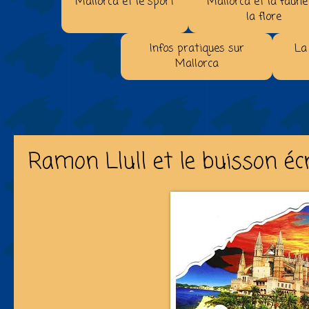
Mallorca et le sport
Mallorca et la faune
la flore
Infos pratiques sur
La
Mallorca
Ramon Llull et le buisson écr