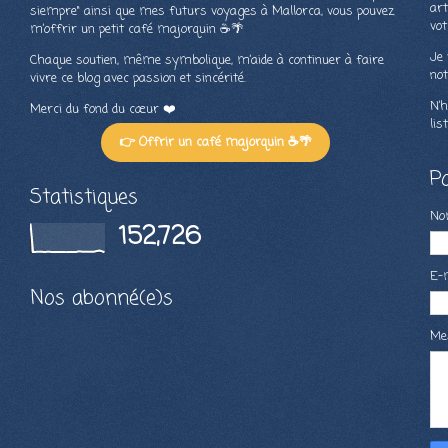
art
siempre" ainsi que mes futurs voyages à Mallorca, vous pouvez
vot
m’offrir un petit café majorquin ☕🌴
Je 
Chaque soutien, même symbolique, m’aide à continuer à faire
not
vivre ce blog avec passion et sincérité.
N’h
Merci du fond du cœur ❤️
lis
👉 Offrir un café majorquin ☕🌴
P
Statistiques
N
152,726
E-
Nos abonné(e)s
Me