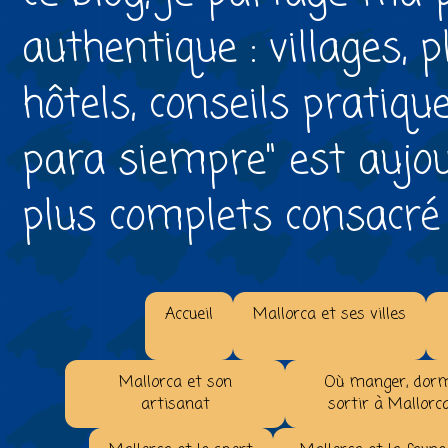
authentique : villages, 
hôtels, conseils pratiqu
para siempre" est aujou
plus complets consacré à 
Accueil
Mallorca et ses villes
Mallorca et son
Où manger, dorm
artisanat
sortir à Mallorc