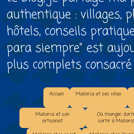
authentique : villages, 
hôtels, conseils pratiqu
para siempre" est aujou
plus complets consacré à 
Accueil
Mallorca et ses villes
Mallorca et son
Où manger, dorm
artisanat
sortir à Mallorc