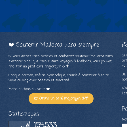
❤️ Soutenir Mallorca para siempre

Si 
Si vous aimez mes articles et souhaitez soutenir "Mallorca para
art
siempre" ainsi que mes futurs voyages à Mallorca, vous pouvez
vot
m’offrir un petit café majorquin ☕🌴
Je 
Chaque soutien, même symbolique, m’aide à continuer à faire
not
vivre ce blog avec passion et sincérité.
N’h
Merci du fond du cœur ❤️
lis
👉 Offrir un café majorquin ☕🌴
P
Statistiques
N
154,533