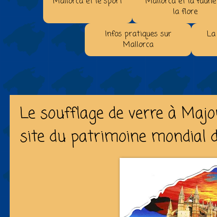
Mallorca et le sport
Mallorca et la faune
la flore
Infos pratiques sur
La
Mallorca
Le soufflage de verre à Maj
site du patrimoine mondial d