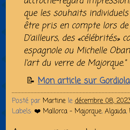
accroche-regard impressionn
que les souhaits individuel
être pris en compte lors de 
D'ailleurs, des «célébrités»
espagnole ou Michelle Obam
l'art du verre de Majorque."
📝
Mon article sur Gordiola
Posté par
Martine
le
décembre 08, 202
Labels:
❤️ Mallorca - Majorque
,
Algaida
,