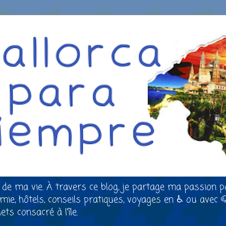
 de ma vie. À travers ce blog, je partage ma passion p
nomie, hôtels, conseils pratiques, voyages en ♿ ou avec 
ts consacré à l’île.