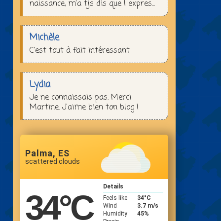
naissance, m’a tjs dis que l expres...
Michèle
C'est tout à fait intéressant
Lydia
Je ne connaissais pas. Merci
Martine. J'aime bien ton blog !
Palma, ES
scattered clouds
Details
34
°C
Feels like
34
°C
Wind
3.7 m/s
Humidity
45%