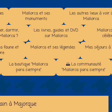
les
Mallorca et ses
Les autres lieux à voir 
monuments
Mallorca
r, dormir,
Les livres, guides et DVD
Mallorca
 Mallorca ?
sur Mallorca
céléb
la faune et
Mallorca et ses légendes
Mes séjours à
ore
La boutique "Mallorca
🌅 La communauté
para siempre"
"Mallorca para siempre"
ain à Majorque