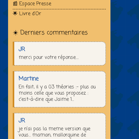
📰 Espace Presse
🌟 Livre d’Or
☀️ Derniers commentaires
JR
merci pour votre réponse….
Martine
En fait, il y a 03 théories :– plus ou
moins celle que vous proposez :
c’est-à-dire que Jaime 1...
JR
je n’ai pas la meme version que
vous… maman, mallorquine de