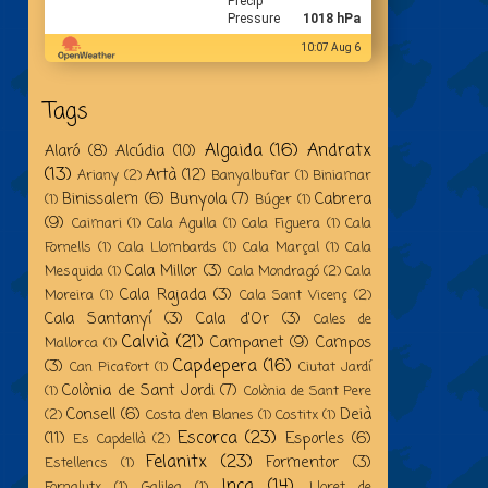
Precip
Pressure
1018 hPa
10:07 Aug 6
Tags
Algaida
(16)
Andratx
Alaró
(8)
Alcúdia
(10)
(13)
Artà
(12)
Ariany
(2)
Banyalbufar
(1)
Biniamar
Binissalem
(6)
Bunyola
(7)
Cabrera
(1)
Búger
(1)
(9)
Caimari
(1)
Cala Agulla
(1)
Cala Figuera
(1)
Cala
Fornells
(1)
Cala Llombards
(1)
Cala Marçal
(1)
Cala
Cala Millor
(3)
Mesquida
(1)
Cala Mondragó
(2)
Cala
Cala Rajada
(3)
Moreira
(1)
Cala Sant Vicenç
(2)
Cala Santanyí
(3)
Cala d'Or
(3)
Cales de
Calvià
(21)
Campanet
(9)
Campos
Mallorca
(1)
Capdepera
(16)
(3)
Can Picafort
(1)
Ciutat Jardí
Colònia de Sant Jordi
(7)
(1)
Colònia de Sant Pere
Consell
(6)
Deià
(2)
Costa d'en Blanes
(1)
Costitx
(1)
Escorca
(23)
(11)
Esporles
(6)
Es Capdellà
(2)
Felanitx
(23)
Formentor
(3)
Estellencs
(1)
Inca
(14)
Fornalutx
(1)
Galilea
(1)
Lloret de