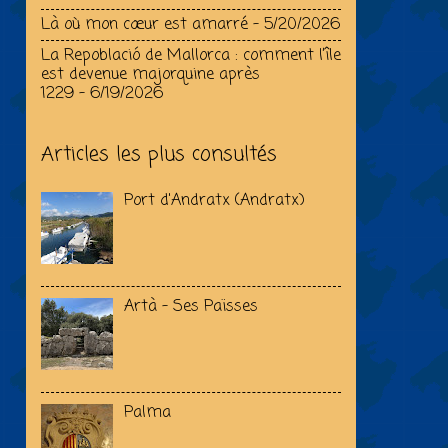
Là où mon cœur est amarré
- 5/20/2026
La Repoblació de Mallorca : comment l’île
est devenue majorquine après
1229
- 6/19/2026
Articles les plus consultés
Port d'Andratx (Andratx)
Artà - Ses Païsses
Palma