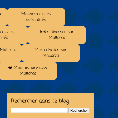
à
Mallorca et ses
spécialités
 et ses
Infos diverses sur
rités
Mallorca
 Mallorca
Mes création sur
Mallorca
❤️ Mon histoire avec
Mallorca
Rechercher dans ce blog