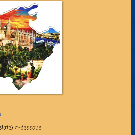
n
late) ci-dessous :