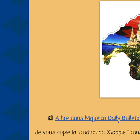
📰
A lire dans Majorca Daily Bulleti
Je vous copie la traduction (Google Trans