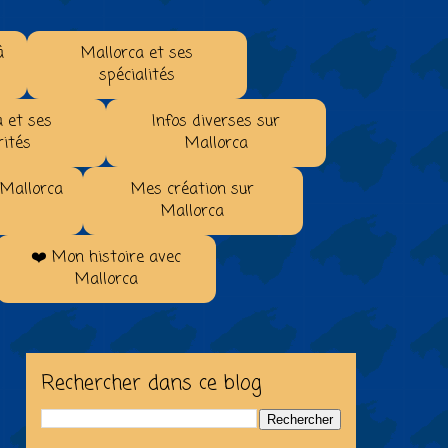
à
Mallorca et ses
spécialités
 et ses
Infos diverses sur
rités
Mallorca
 Mallorca
Mes création sur
Mallorca
❤️ Mon histoire avec
Mallorca
Rechercher dans ce blog