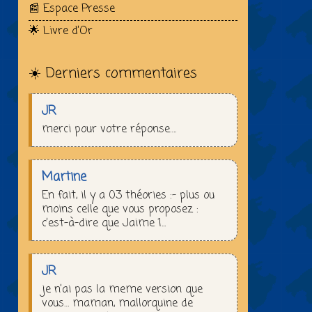
📰 Espace Presse
🌟 Livre d’Or
☀️ Derniers commentaires
JR
merci pour votre réponse….
Martine
En fait, il y a 03 théories :– plus ou
moins celle que vous proposez :
c’est-à-dire que Jaime 1...
JR
je n’ai pas la meme version que
vous… maman, mallorquine de