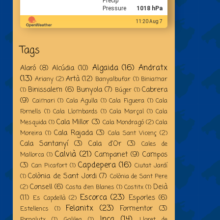
Precip
Pressure
1018 hPa
11:20 Aug 7
Tags
Algaida
(16)
Andratx
Alaró
(8)
Alcúdia
(10)
(13)
Artà
(12)
Ariany
(2)
Banyalbufar
(1)
Biniamar
Binissalem
(6)
Bunyola
(7)
Cabrera
(1)
Búger
(1)
(9)
Caimari
(1)
Cala Agulla
(1)
Cala Figuera
(1)
Cala
Fornells
(1)
Cala Llombards
(1)
Cala Marçal
(1)
Cala
Cala Millor
(3)
Mesquida
(1)
Cala Mondragó
(2)
Cala
Cala Rajada
(3)
Moreira
(1)
Cala Sant Vicenç
(2)
Cala Santanyí
(3)
Cala d'Or
(3)
Cales de
Calvià
(21)
Campanet
(9)
Campos
Mallorca
(1)
Capdepera
(16)
(3)
Can Picafort
(1)
Ciutat Jardí
Colònia de Sant Jordi
(7)
(1)
Colònia de Sant Pere
Consell
(6)
Deià
(2)
Costa d'en Blanes
(1)
Costitx
(1)
Escorca
(23)
(11)
Esporles
(6)
Es Capdellà
(2)
Felanitx
(23)
Formentor
(3)
Estellencs
(1)
Inca
(14)
Fornalutx
(1)
Galilea
(1)
Lloret de