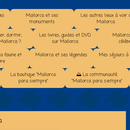
les
Mallorca et ses
Les autres lieux à voir 
monuments
Mallorca
r, dormir,
Les livres, guides et DVD
Mallorca
 Mallorca ?
sur Mallorca
céléb
la faune et
Mallorca et ses légendes
Mes séjours à
ore
La boutique "Mallorca
🌅 La communauté
para siempre"
"Mallorca para siempre"
a