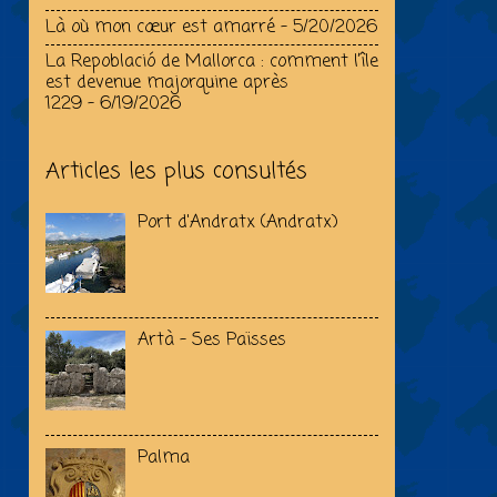
Là où mon cœur est amarré
- 5/20/2026
La Repoblació de Mallorca : comment l’île
est devenue majorquine après
1229
- 6/19/2026
Articles les plus consultés
Port d'Andratx (Andratx)
Artà - Ses Païsses
Palma