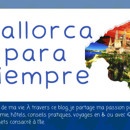
 de ma vie. À travers ce blog, je partage ma passion p
nomie, hôtels, conseils pratiques, voyages en ♿ ou avec 
ts consacré à l’île.