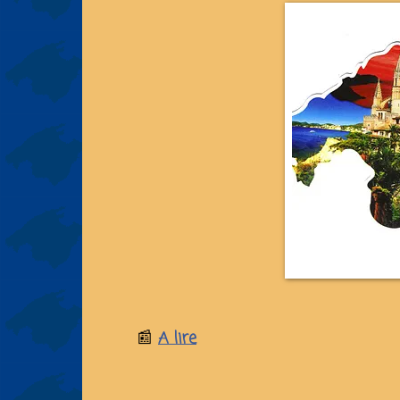
📰
A lire