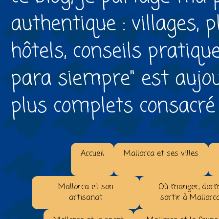
authentique : villages, 
hôtels, conseils pratiqu
para siempre" est aujou
plus complets consacré à 
Accueil
Mallorca et ses villes
Mallorca et son
Où manger, dorm
artisanat
sortir à Mallorc