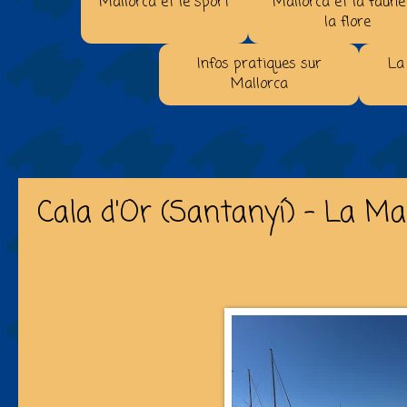
Mallorca et le sport
Mallorca et la faune
la flore
Infos pratiques sur
La
Mallorca
Cala d'Or (Santanyí) - La Ma