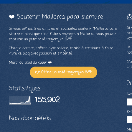
❤️ Soutenir Mallorca para siempre

Si 
Si vous aimez mes articles et souhaitez soutenir "Mallorca para
art
siempre" ainsi que mes futurs voyages à Mallorca, vous pouvez
vot
m’offrir un petit café majorquin ☕🌴
Je 
Chaque soutien, même symbolique, m’aide à continuer à faire
not
vivre ce blog avec passion et sincérité.
N’h
Merci du fond du cœur ❤️
lis
👉 Offrir un café majorquin ☕🌴
P
Statistiques
N
155,902
E-
Nos abonné(e)s
Me