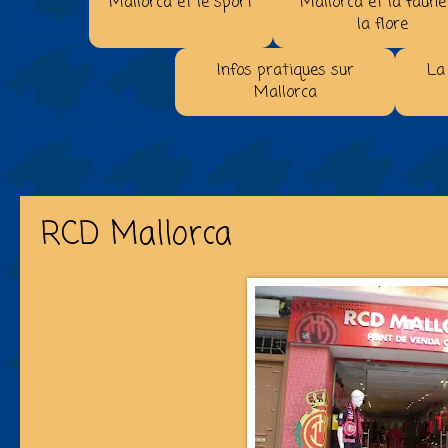
Mallorca et le sport
Mallorca et la faune
la flore
Infos pratiques sur
La
Mallorca
RCD Mallorca