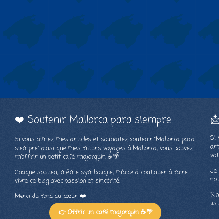
❤️ Soutenir Mallorca para siempre

Si 
Si vous aimez mes articles et souhaitez soutenir "Mallorca para
art
siempre" ainsi que mes futurs voyages à Mallorca, vous pouvez
vot
m’offrir un petit café majorquin ☕🌴
Je 
Chaque soutien, même symbolique, m’aide à continuer à faire
not
vivre ce blog avec passion et sincérité.
N’h
Merci du fond du cœur ❤️
lis
👉 Offrir un café majorquin ☕🌴