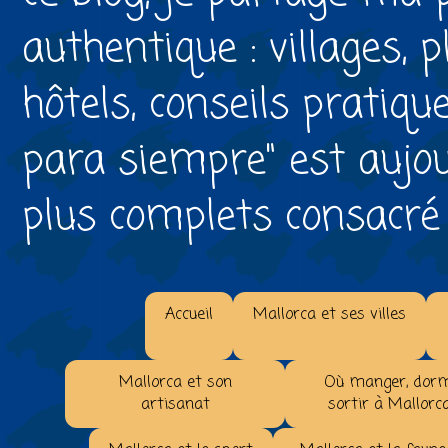
authentique : villages, 
hôtels, conseils pratiqu
para siempre" est aujou
plus complets consacré à 
Accueil
Mallorca et ses villes
Mallorca et son
Où manger, dorm
artisanat
sortir à Mallorc