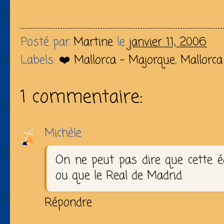
Posté par
Martine
le
janvier 11, 2006
Labels:
❤️ Mallorca - Majorque
,
Mallorca
1 commentaire:
Michèle
On ne peut pas dire que cette éq
ou que le Real de Madrid.
Répondre