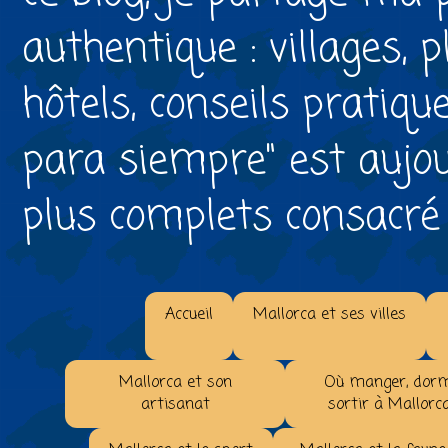
authentique : villages, 
hôtels, conseils pratiqu
para siempre" est aujou
plus complets consacré à 
Accueil
Mallorca et ses villes
Mallorca et son
Où manger, dorm
artisanat
sortir à Mallorc