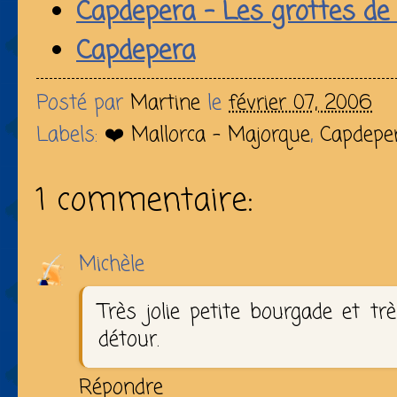
Capdepera - Les grottes de
Capdepera
Posté par
Martine
le
février 07, 2006
Labels:
❤️ Mallorca - Majorque
,
Capdepe
1 commentaire:
Michèle
Très jolie petite bourgade et trè
détour.
Répondre