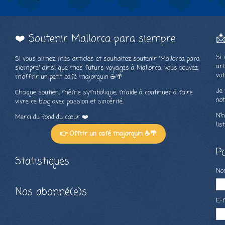
❤️ Soutenir Mallorca para siempre

Si 
Si vous aimez mes articles et souhaitez soutenir "Mallorca para
art
siempre" ainsi que mes futurs voyages à Mallorca, vous pouvez
vot
m’offrir un petit café majorquin ☕🌴
Je 
Chaque soutien, même symbolique, m’aide à continuer à faire
not
vivre ce blog avec passion et sincérité.
N’h
Merci du fond du cœur ❤️
lis
👉 Offrir un café majorquin ☕🌴
P
Statistiques
N
Nos abonné(e)s
E-