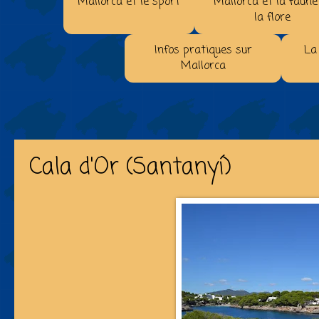
Mallorca et le sport
Mallorca et la faune
la flore
Infos pratiques sur
La
Mallorca
Cala d'Or (Santanyí)