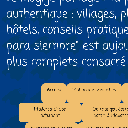
authentique : villages, 
hôtels, conseils pratiqu
para siempre" est aujou
plus complets consacré à 
Accueil
Mallorca et ses villes
Mallorca et son
Où manger, dorm
artisanat
sortir à Mallorc