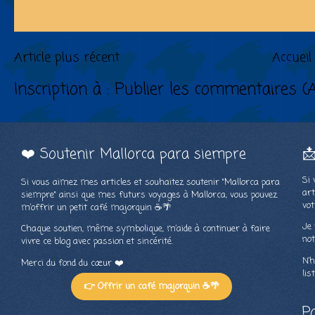
Article plus récent
Accueil
Inscription à :
Publier les commentaires (
❤️ Soutenir Mallorca para siempre

Si 
Si vous aimez mes articles et souhaitez soutenir "Mallorca para
art
siempre" ainsi que mes futurs voyages à Mallorca, vous pouvez
vot
m’offrir un petit café majorquin ☕🌴
Je 
Chaque soutien, même symbolique, m’aide à continuer à faire
not
vivre ce blog avec passion et sincérité.
N’h
Merci du fond du cœur ❤️
lis
👉 Offrir un café majorquin ☕🌴
P