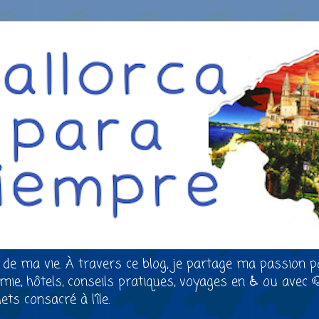
 de ma vie. À travers ce blog, je partage ma passion p
nomie, hôtels, conseils pratiques, voyages en ♿ ou avec 
ts consacré à l’île.