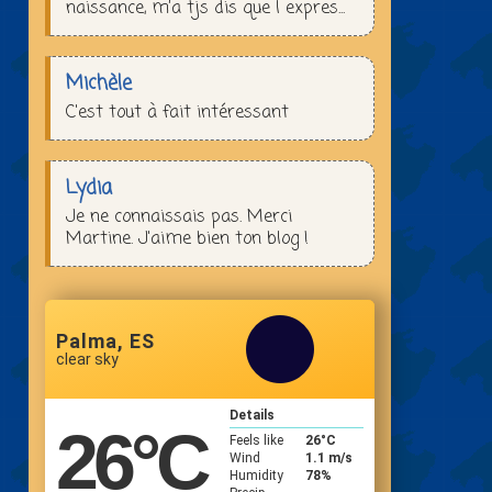
naissance, m’a tjs dis que l expres...
Michèle
C'est tout à fait intéressant
Lydia
Je ne connaissais pas. Merci
Martine. J'aime bien ton blog !
Palma, ES
clear sky
Details
26
°C
Feels like
26
°C
Wind
1.1 m/s
Humidity
78%