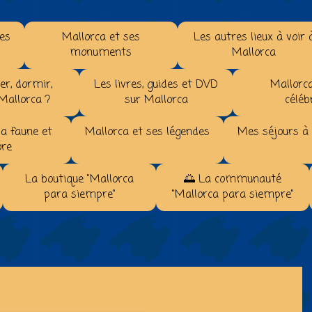
les
Mallorca et ses
Les autres lieux à voir 
monuments
Mallorca
r, dormir,
Les livres, guides et DVD
Mallorca
 Mallorca ?
sur Mallorca
céléb
la faune et
Mallorca et ses légendes
Mes séjours à
ore
La boutique "Mallorca
🌅 La communauté
para siempre"
"Mallorca para siempre"