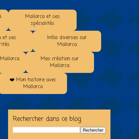
à
Mallorca et ses
spécialités
 et ses
Infos diverses sur
rités
Mallorca
 Mallorca
Mes création sur
Mallorca
❤️ Mon histoire avec
Mallorca
Rechercher dans ce blog