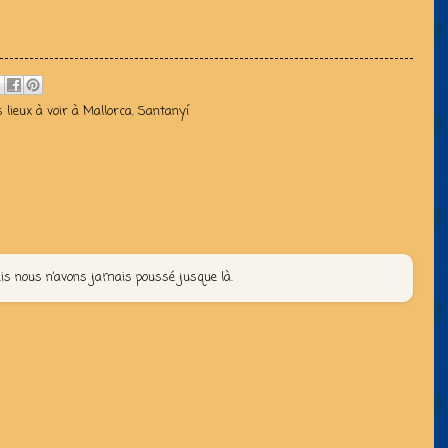
 lieux à voir à Mallorca
,
Santanyí
is nous n’avons jamais poussé jusque là.