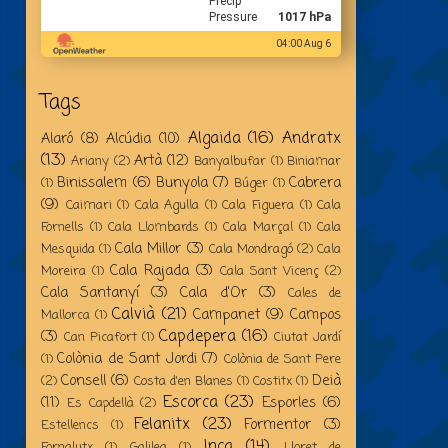
Precip
Pressure
1017 hPa
04:00 Aug 6
Tags
Algaida
(16)
Andratx
Alaró
(8)
Alcúdia
(10)
(13)
Artà
(12)
Ariany
(2)
Banyalbufar
(1)
Biniamar
Binissalem
(6)
Bunyola
(7)
Cabrera
(1)
Búger
(1)
(9)
Caimari
(1)
Cala Agulla
(1)
Cala Figuera
(1)
Cala
Fornells
(1)
Cala Llombards
(1)
Cala Marçal
(1)
Cala
Cala Millor
(3)
Mesquida
(1)
Cala Mondragó
(2)
Cala
Cala Rajada
(3)
Moreira
(1)
Cala Sant Vicenç
(2)
Cala Santanyí
(3)
Cala d'Or
(3)
Cales de
Calvià
(21)
Campanet
(9)
Campos
Mallorca
(1)
Capdepera
(16)
(3)
Can Picafort
(1)
Ciutat Jardí
Colònia de Sant Jordi
(7)
(1)
Colònia de Sant Pere
Consell
(6)
Deià
(2)
Costa d'en Blanes
(1)
Costitx
(1)
Escorca
(23)
(11)
Esporles
(6)
Es Capdellà
(2)
Felanitx
(23)
Formentor
(3)
Estellencs
(1)
Inca
(14)
Fornalutx
(1)
Galilea
(1)
Lloret de