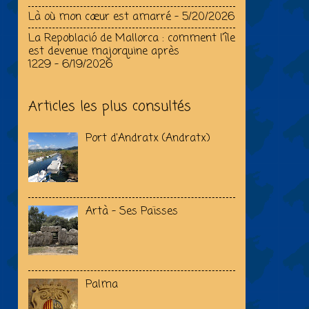
Là où mon cœur est amarré
- 5/20/2026
La Repoblació de Mallorca : comment l’île
est devenue majorquine après
1229
- 6/19/2026
Articles les plus consultés
Port d'Andratx (Andratx)
Artà - Ses Païsses
Palma