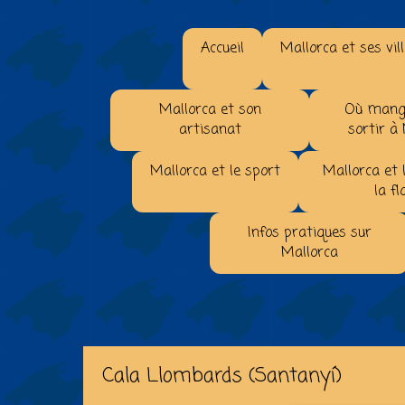
Accueil
Mallorca et ses vil
Mallorca et son
Où mange
artisanat
sortir à
Mallorca et le sport
Mallorca et 
la fl
Infos pratiques sur
Mallorca
Cala Llombards (Santanyí)