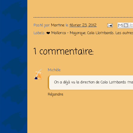
Posté par
Martine
le
février 23, 2012
Labels:
❤️ Mallorca - Majorque
,
Cala Llombards
,
Les autres
1 commentaire:
Michèle
On a déjà vu la direction de Cala Lombards ma
Répondre