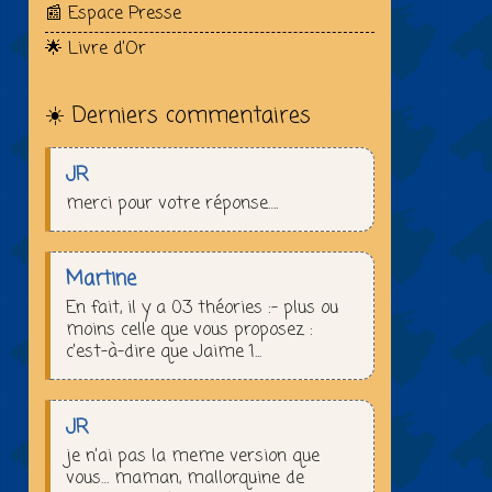
📰 Espace Presse
🌟 Livre d’Or
☀️ Derniers commentaires
JR
merci pour votre réponse….
Martine
En fait, il y a 03 théories :– plus ou
moins celle que vous proposez :
c’est-à-dire que Jaime 1...
JR
je n’ai pas la meme version que
vous… maman, mallorquine de