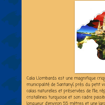
Cala Llombards est une magnifique criqu
municipalité de Santanyí, près du petit 
calas naturelles et préservées de l’île, r
cristallines turquoise et son cadre paisi
longueur d’environ 55 mètres et une lar