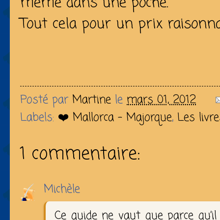
même dans une poche.
Tout cela pour un prix raisonnabl
Posté par
Martine
le
mars 01, 2012
Labels:
❤️ Mallorca - Majorque
,
Les livr
1 commentaire:
Michèle
Ce guide ne vaut que parce qu’i