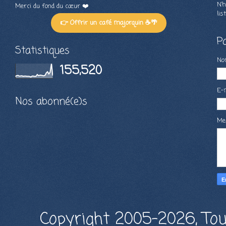
N’h
Merci du fond du cœur ❤️
lis
👉 Offrir un café majorquin ☕🌴
P
Statistiques
N
155,520
E-
Nos abonné(e)s
Me
Copyright 2005-2026, Tou