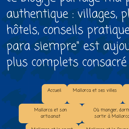
authentique : villages, 
hôtels, conseils pratiqu
para siempre" est aujou
plus complets consacré à 
Accueil
Mallorca et ses villes
Mallorca et son
Où manger, dorm
artisanat
sortir à Mallorc