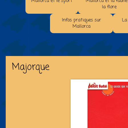
Mallorca et le sport
Mallorca et la faune
la flore
Infos pratiques sur
La
Mallorca
Majorque