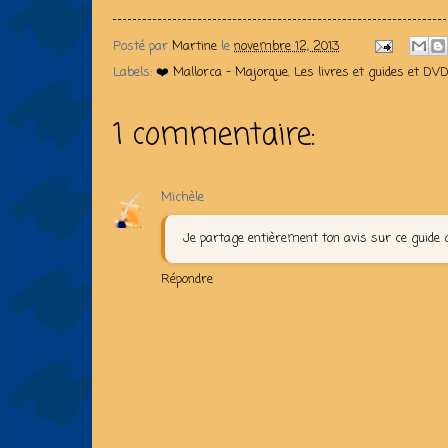
Posté par
Martine
le
novembre 12, 2013
Labels:
❤️ Mallorca - Majorque
,
Les livres et guides et DV
1 commentaire:
Michèle
Je partage entièrement ton avis sur ce guide q
Répondre