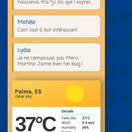
naissance, m’a tjs dis que l expres...
Michèle
C'est tout à fait intéressant
Lydia
Je ne connaissais pas. Merci
Martine. J'aime bien ton blog !
Palma, ES
clear sky
Details
37
°C
Feels like
37
°C
Wind
3.9 m/s
Humidity
36%