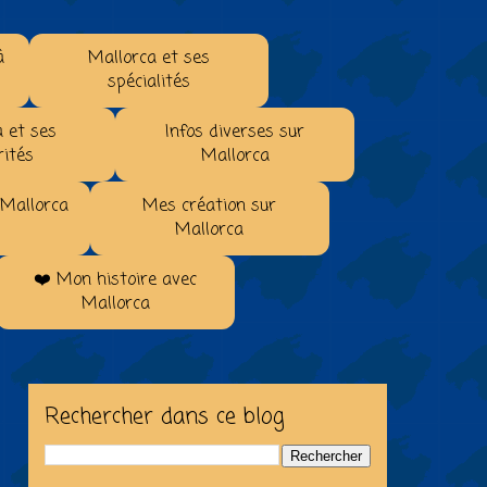
à
Mallorca et ses
spécialités
 et ses
Infos diverses sur
rités
Mallorca
 Mallorca
Mes création sur
Mallorca
❤️ Mon histoire avec
Mallorca
Rechercher dans ce blog