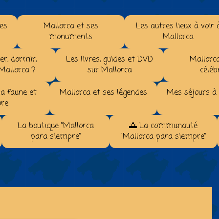
les
Mallorca et ses
Les autres lieux à voir 
monuments
Mallorca
r, dormir,
Les livres, guides et DVD
Mallorca
 Mallorca ?
sur Mallorca
céléb
la faune et
Mallorca et ses légendes
Mes séjours à
ore
La boutique "Mallorca
🌅 La communauté
para siempre"
"Mallorca para siempre"