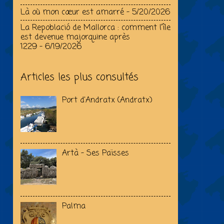
Là où mon cœur est amarré
- 5/20/2026
La Repoblació de Mallorca : comment l’île
est devenue majorquine après
1229
- 6/19/2026
Articles les plus consultés
Port d'Andratx (Andratx)
Artà - Ses Païsses
Palma