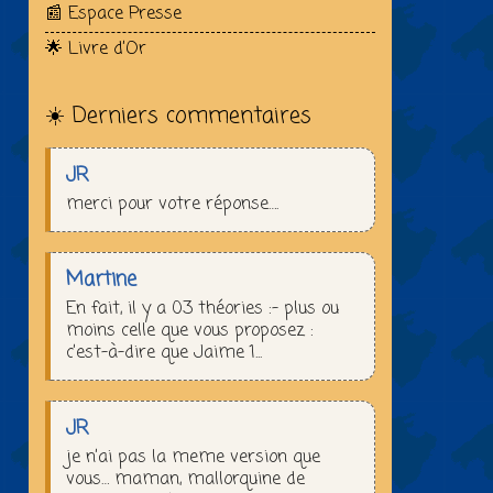
📰 Espace Presse
🌟 Livre d’Or
☀️ Derniers commentaires
JR
merci pour votre réponse….
Martine
En fait, il y a 03 théories :– plus ou
moins celle que vous proposez :
c’est-à-dire que Jaime 1...
JR
je n’ai pas la meme version que
vous… maman, mallorquine de