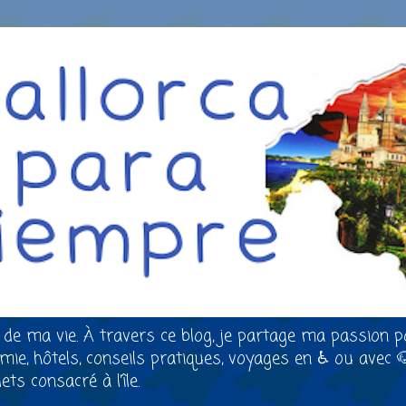
 de ma vie. À travers ce blog, je partage ma passion p
nomie, hôtels, conseils pratiques, voyages en ♿ ou avec 
ts consacré à l’île.