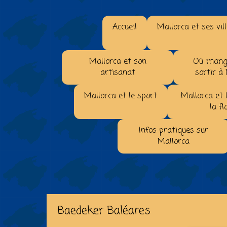
Accueil
Mallorca et ses vil
Mallorca et son
Où mange
artisanat
sortir à
Mallorca et le sport
Mallorca et 
la fl
Infos pratiques sur
Mallorca
Baedeker Baléares