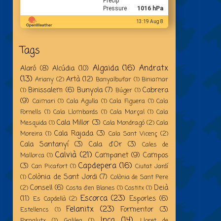
Precip
Pressure
1016 hPa
13:19 Aug 8
Tags
Algaida
(16)
Andratx
Alaró
(8)
Alcúdia
(10)
(13)
Artà
(12)
Ariany
(2)
Banyalbufar
(1)
Biniamar
Binissalem
(6)
Bunyola
(7)
Cabrera
(1)
Búger
(1)
(9)
Caimari
(1)
Cala Agulla
(1)
Cala Figuera
(1)
Cala
Fornells
(1)
Cala Llombards
(1)
Cala Marçal
(1)
Cala
Cala Millor
(3)
Mesquida
(1)
Cala Mondragó
(2)
Cala
Cala Rajada
(3)
Moreira
(1)
Cala Sant Vicenç
(2)
Cala Santanyí
(3)
Cala d'Or
(3)
Cales de
Calvià
(21)
Campanet
(9)
Campos
Mallorca
(1)
Capdepera
(16)
(3)
Can Picafort
(1)
Ciutat Jardí
Colònia de Sant Jordi
(7)
(1)
Colònia de Sant Pere
Consell
(6)
Deià
(2)
Costa d'en Blanes
(1)
Costitx
(1)
Escorca
(23)
(11)
Esporles
(6)
Es Capdellà
(2)
Felanitx
(23)
Formentor
(3)
Estellencs
(1)
Inca
(14)
Fornalutx
(1)
Galilea
(1)
Lloret de