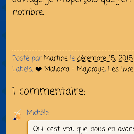
nombre.
Posté par
Martine
le
décembre 15, 2015
Labels:
❤️ Mallorca - Majorque
,
Les livr
1 commentaire:
Michèle
Oui, c’est vrai que nous en avons