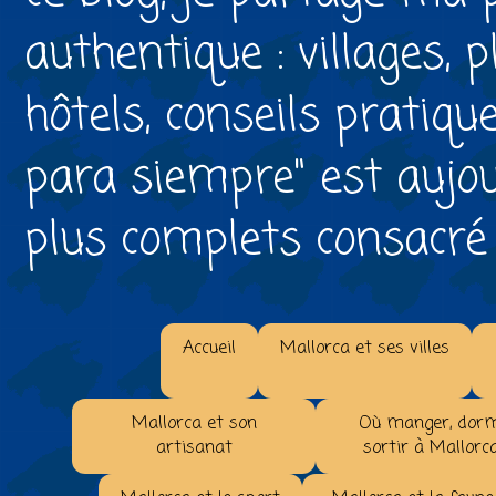
authentique : villages, 
hôtels, conseils pratiqu
para siempre" est aujou
plus complets consacré à 
Accueil
Mallorca et ses villes
Mallorca et son
Où manger, dorm
artisanat
sortir à Mallorc