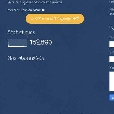
not
vivre ce blog avec passion et sincérité.
N’h
Merci du fond du cœur ❤️
lis
👉 Offrir un café majorquin ☕🌴
P
Statistiques
N
152,890
E-
Nos abonné(e)s
Me