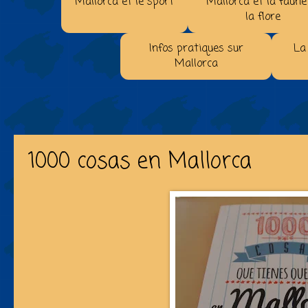
Mallorca et le sport
Mallorca et la faune
la flore
Infos pratiques sur
La
Mallorca
1000 cosas en Mallorca