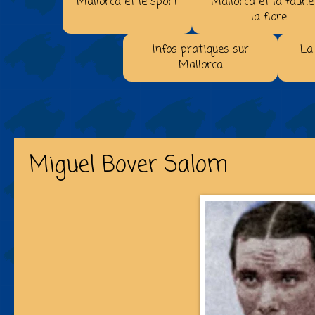
Mallorca et le sport
Mallorca et la faune
la flore
Infos pratiques sur
La
Mallorca
Miguel Bover Salom