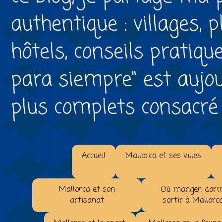
authentique : villages, 
hôtels, conseils pratiqu
para siempre" est aujou
plus complets consacré à 
Accueil
Mallorca et ses villes
Mallorca et son
Où manger, dorm
artisanat
sortir à Mallorc