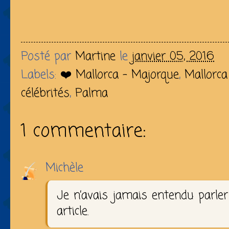
Posté par
Martine
le
janvier 05, 2016
Labels:
❤️ Mallorca - Majorque
,
Mallorca
célébrités
,
Palma
1 commentaire:
Michèle
Je n’avais jamais entendu parler 
article.