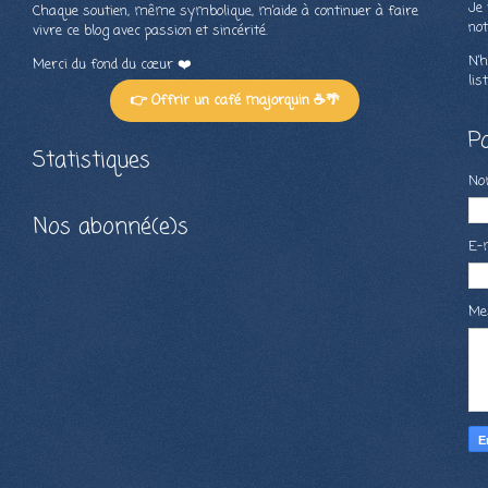
Je 
Chaque soutien, même symbolique, m’aide à continuer à faire
not
vivre ce blog avec passion et sincérité.
N’h
Merci du fond du cœur ❤️
lis
👉 Offrir un café majorquin ☕🌴
P
Statistiques
N
Nos abonné(e)s
E-
Me