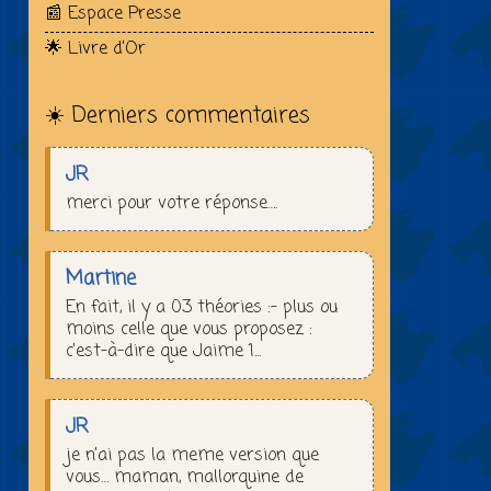
📰 Espace Presse
🌟 Livre d’Or
☀️ Derniers commentaires
JR
merci pour votre réponse….
Martine
En fait, il y a 03 théories :– plus ou
moins celle que vous proposez :
c’est-à-dire que Jaime 1...
JR
je n’ai pas la meme version que
vous… maman, mallorquine de