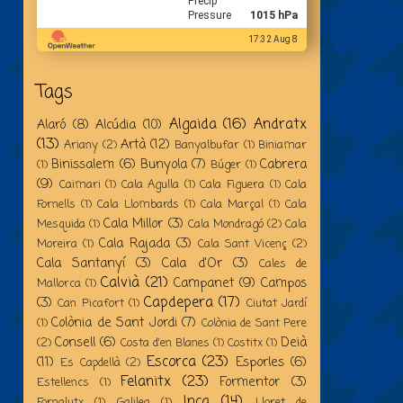
Precip
Pressure
1015 hPa
17:32 Aug 8
Tags
Algaida
(16)
Andratx
Alaró
(8)
Alcúdia
(10)
(13)
Artà
(12)
Ariany
(2)
Banyalbufar
(1)
Biniamar
Binissalem
(6)
Bunyola
(7)
Cabrera
(1)
Búger
(1)
(9)
Caimari
(1)
Cala Agulla
(1)
Cala Figuera
(1)
Cala
Fornells
(1)
Cala Llombards
(1)
Cala Marçal
(1)
Cala
Cala Millor
(3)
Mesquida
(1)
Cala Mondragó
(2)
Cala
Cala Rajada
(3)
Moreira
(1)
Cala Sant Vicenç
(2)
Cala Santanyí
(3)
Cala d'Or
(3)
Cales de
Calvià
(21)
Campanet
(9)
Campos
Mallorca
(1)
Capdepera
(17)
(3)
Can Picafort
(1)
Ciutat Jardí
Colònia de Sant Jordi
(7)
(1)
Colònia de Sant Pere
Consell
(6)
Deià
(2)
Costa d'en Blanes
(1)
Costitx
(1)
Escorca
(23)
(11)
Esporles
(6)
Es Capdellà
(2)
Felanitx
(23)
Formentor
(3)
Estellencs
(1)
Inca
(14)
Fornalutx
(1)
Galilea
(1)
Lloret de