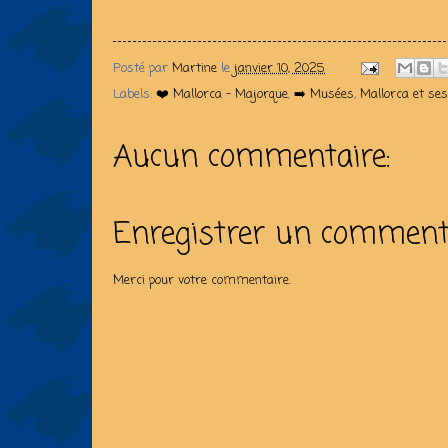
Posté par
Martine
le
janvier 10, 2025
Labels:
❤️ Mallorca - Majorque
,
➡️ Musées
,
Mallorca et s
Aucun commentaire:
Enregistrer un comment
Merci pour votre commentaire.