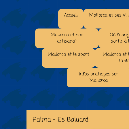
Accueil
Mallorca et ses vil
Mallorca et son
Où mange
artisanat
sortir à
Mallorca et le sport
Mallorca et 
la fl
Infos pratiques sur
Mallorca
Palma - Es Baluard