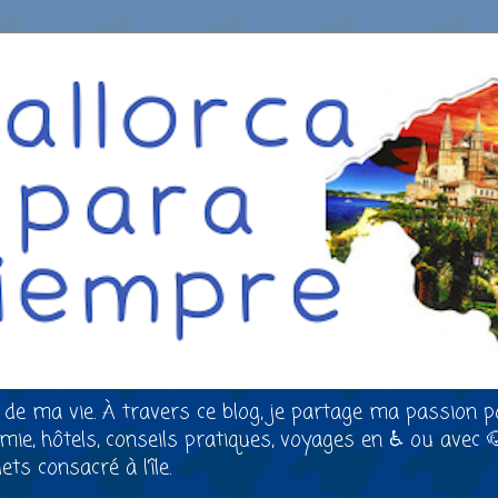
 de ma vie. À travers ce blog, je partage ma passion p
nomie, hôtels, conseils pratiques, voyages en ♿ ou avec 
ts consacré à l’île.