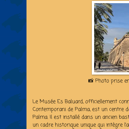
📸 Photo prise e
Le Musée Es Baluard, officiellement co
Contemporani de Palma, est un centre dé
Palma. Il est installé dans un ancien bas
un cadre historique unique qui intègre l'