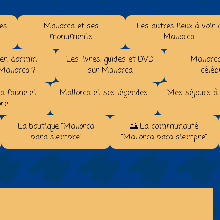
les
Mallorca et ses
Les autres lieux à voir 
monuments
Mallorca
r, dormir,
Les livres, guides et DVD
Mallorca
 Mallorca ?
sur Mallorca
céléb
la faune et
Mallorca et ses légendes
Mes séjours à
ore
La boutique "Mallorca
🌅 La communauté
para siempre"
"Mallorca para siempre"