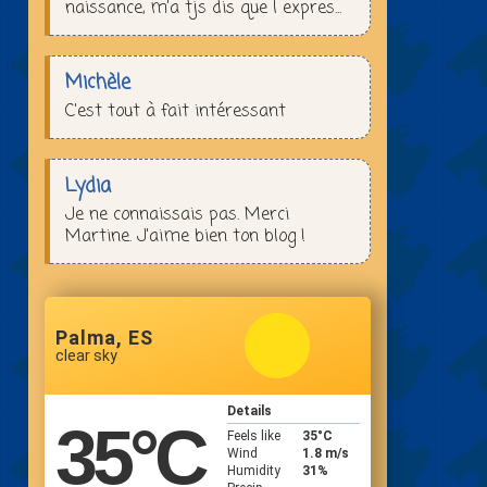
naissance, m’a tjs dis que l expres...
Michèle
C'est tout à fait intéressant
Lydia
Je ne connaissais pas. Merci
Martine. J'aime bien ton blog !
Palma, ES
clear sky
Details
35
°C
Feels like
35
°C
Wind
1.8 m/s
Humidity
31%