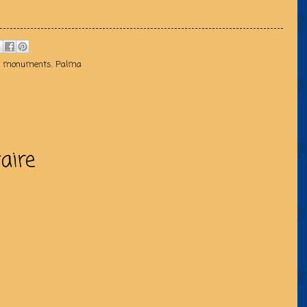
es monuments
,
Palma
aire