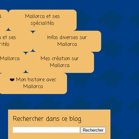
à
Mallorca et ses
spécialités
 et ses
Infos diverses sur
rités
Mallorca
 Mallorca
Mes création sur
Mallorca
❤️ Mon histoire avec
Mallorca
Rechercher dans ce blog