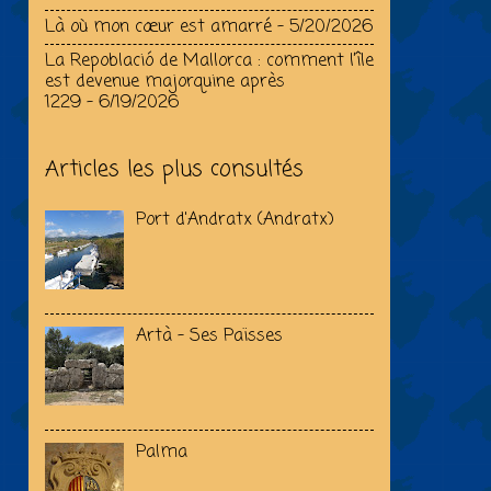
Là où mon cœur est amarré
- 5/20/2026
La Repoblació de Mallorca : comment l’île
est devenue majorquine après
1229
- 6/19/2026
Articles les plus consultés
Port d'Andratx (Andratx)
Artà - Ses Païsses
Palma