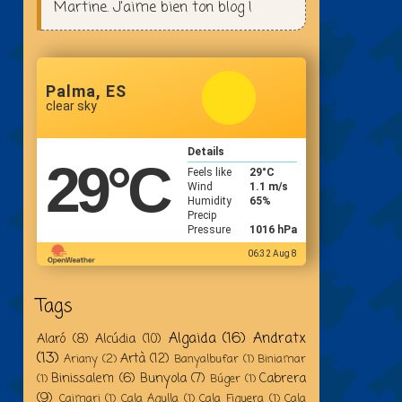
Martine. J'aime bien ton blog !
Palma, ES
clear sky
Details
29
°C
Feels like
29
°C
Wind
1.1 m/s
Humidity
65%
Precip
Pressure
1016 hPa
06:32 Aug 8
Tags
Algaida
(16)
Andratx
Alaró
(8)
Alcúdia
(10)
(13)
Artà
(12)
Ariany
(2)
Banyalbufar
(1)
Biniamar
Binissalem
(6)
Bunyola
(7)
Cabrera
(1)
Búger
(1)
(9)
Caimari
(1)
Cala Agulla
(1)
Cala Figuera
(1)
Cala