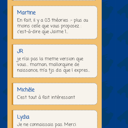
Martine
En fait, il y a 03 théories :– plus ou
moins celle que vous proposez :
c’est-à-dire que Jaime 1...
JR
je n’ai pas la meme version que
vous… maman, mallorquine de
naissance, m’a tjs dis que l expres...
Michèle
C'est tout à fait intéressant
Lydia
Je ne connaissais pas. Merci