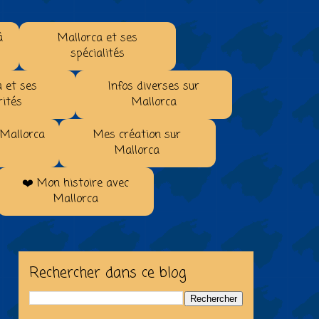
à
Mallorca et ses
spécialités
 et ses
Infos diverses sur
rités
Mallorca
 Mallorca
Mes création sur
Mallorca
❤️ Mon histoire avec
Mallorca
Rechercher dans ce blog