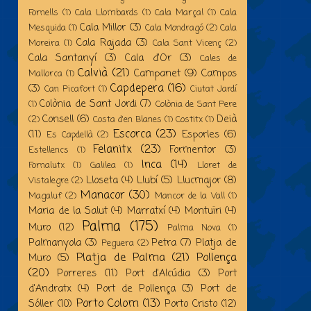
Fornells
(1)
Cala Llombards
(1)
Cala Marçal
(1)
Cala
Cala Millor
(3)
Mesquida
(1)
Cala Mondragó
(2)
Cala
Cala Rajada
(3)
Moreira
(1)
Cala Sant Vicenç
(2)
Cala Santanyí
(3)
Cala d'Or
(3)
Cales de
Calvià
(21)
Campanet
(9)
Campos
Mallorca
(1)
Capdepera
(16)
(3)
Can Picafort
(1)
Ciutat Jardí
Colònia de Sant Jordi
(7)
(1)
Colònia de Sant Pere
Consell
(6)
Deià
(2)
Costa d'en Blanes
(1)
Costitx
(1)
Escorca
(23)
(11)
Esporles
(6)
Es Capdellà
(2)
Felanitx
(23)
Formentor
(3)
Estellencs
(1)
Inca
(14)
Fornalutx
(1)
Galilea
(1)
Lloret de
Lloseta
(4)
Llubí
(5)
Llucmajor
(8)
Vistalegre
(2)
Manacor
(30)
Magaluf
(2)
Mancor de la Vall
(1)
Maria de la Salut
(4)
Marratxí
(4)
Montuïri
(4)
Palma
(175)
Muro
(12)
Palma Nova
(1)
Palmanyola
(3)
Petra
(7)
Platja de
Peguera
(2)
Platja de Palma
(21)
Pollença
Muro
(5)
(20)
Porreres
(11)
Port d'Alcúdia
(3)
Port
d'Andratx
(4)
Port de Pollença
(3)
Port de
Porto Colom
(13)
Sóller
(10)
Porto Cristo
(12)