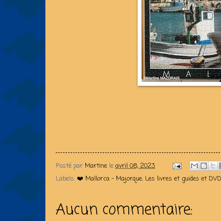
Posté par
Martine
le
avril 08, 2023
Labels:
❤️ Mallorca - Majorque
,
Les livres et guides et DV
Aucun commentaire: