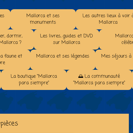
les
Mallorca et ses
Les autres lieux à voir 
monuments
Mallorca
r, dormir,
Les livres, guides et DVD
Mallorca
 Mallorca ?
sur Mallorca
céléb
la faune et
Mallorca et ses légendes
Mes séjours à
ore
La boutique "Mallorca
🌅 La communauté
para siempre"
"Mallorca para siempre"
 pièces