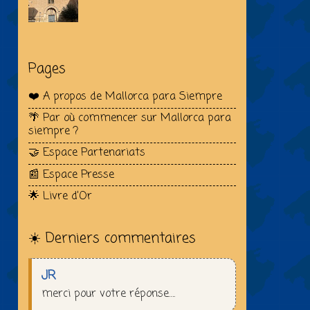
Pages
❤️ A propos de Mallorca para Siempre
🌴 Par où commencer sur Mallorca para
siempre ?
🤝 Espace Partenariats
📰 Espace Presse
🌟 Livre d’Or
☀️ Derniers commentaires
JR
merci pour votre réponse….