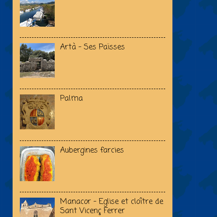
Artà - Ses Païsses
Palma
Aubergines farcies
Manacor - Eglise et cloître de
Sant Vicenç Ferrer