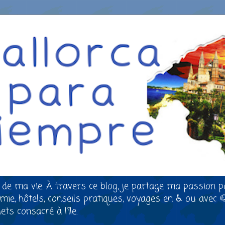
 de ma vie. À travers ce blog, je partage ma passion p
nomie, hôtels, conseils pratiques, voyages en ♿ ou avec 
ts consacré à l’île.