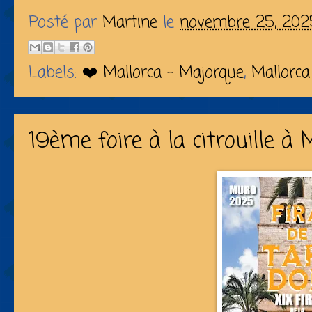
Posté par
Martine
le
novembre 25, 202
Labels:
❤️ Mallorca - Majorque
,
Mallorca
19ème foire à la citrouille à