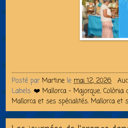
Posté par
Martine
le
mai 12, 2026
Auc
Labels:
❤️ Mallorca - Majorque
,
Colònia 
Mallorca et ses spécialités
,
Mallorca et 