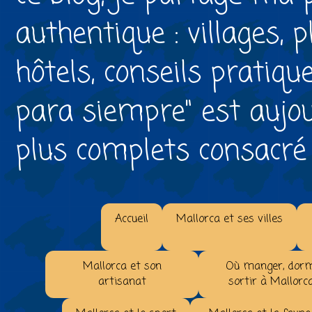
authentique : villages, 
hôtels, conseils pratiqu
para siempre" est aujou
plus complets consacré à 
Accueil
Mallorca et ses villes
Mallorca et son
Où manger, dorm
artisanat
sortir à Mallorc