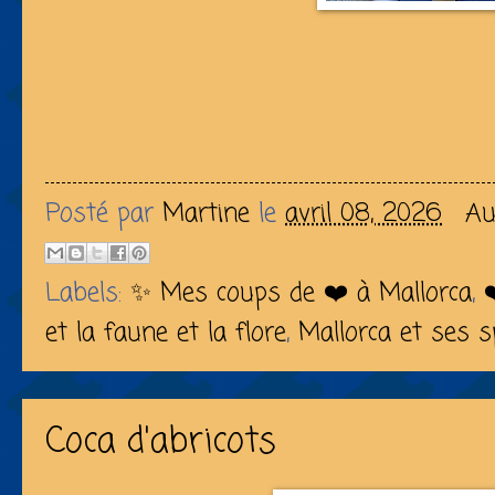
Posté par
Martine
le
avril 08, 2026
Au
Labels:
✨ Mes coups de ❤️ à Mallorca
,
et la faune et la flore
,
Mallorca et ses sp
Coca d'abricots